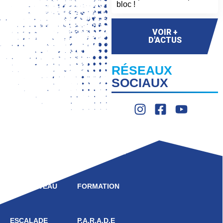
bloc !
VOIR +
D'ACTUS
RÉSEAUX
SOCIAUX
LIGUE
COMPÉTITION
HAUT NIVEAU
FORMATION
ESCALADE
P.A.R.A.D.E