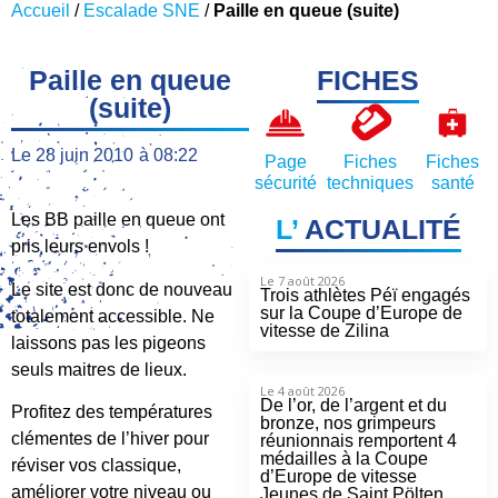
Accueil
/
Escalade SNE
/
Paille en queue (suite)
Paille en queue
FICHES
(suite)
Le
28 juin 2010
à
08:22
Page
Fiches
Fiches
sécurité
techniques
santé
Les BB paille en queue ont
L’
ACTUALITÉ
pris leurs envols !
Le 7 août 2026
Le site est donc de nouveau
Trois athlètes Péï engagés
sur la Coupe d’Europe de
totalement accessible. Ne
vitesse de Zilina
laissons pas les pigeons
seuls maitres de lieux.
Le 4 août 2026
De l’or, de l’argent et du
Profitez des températures
bronze, nos grimpeurs
clémentes de l’hiver pour
réunionnais remportent 4
médailles à la Coupe
réviser vos classique,
d’Europe de vitesse
améliorer votre niveau ou
Jeunes de Saint Pölten