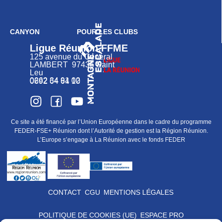
CANYON
POUR LES CLUBS
Ligue Réunion FFME
125 avenue du Général
LAMBERT 97436 Saint
Leu
0262 34 91 02
0692 64 64 10
Ce site a été financé par l’Union Européenne dans le cadre du programme
FEDER-FSE+ Réunion dont l’Autorité de gestion est la Région Réunion.
L’Europe s’engage à La Réunion avec le fonds FEDER
CONTACT
CGU
MENTIONS LÉGALES
POLITIQUE DE COOKIES (UE)
ESPACE PRO