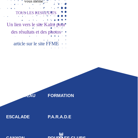
vous même …
TOUS LES RESULTATS
Un lien vers le site Kairn pour
des résultats et des photos
article sur le site FFME
LIGUE
COMPÉTITION
HAUT NIVEAU
FORMATION
ESCALADE
P.A.R.A.D.E