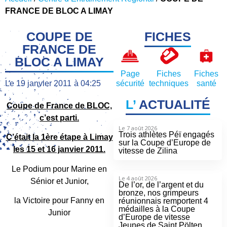
FRANCE DE BLOC A LIMAY
COUPE DE
FICHES
FRANCE DE
BLOC A LIMAY
Page
Fiches
Fiches
Le
19 janvier 2011
à
04:25
sécurité
techniques
santé
L’
ACTUALITÉ
Coupe de France de BLOC,
c’est parti.
Le 7 août 2026
Trois athlètes Péï engagés
C’était la 1ère étape à Limay
sur la Coupe d’Europe de
les 15 et 16 janvier 2011.
vitesse de Zilina
Le Podium pour Marine en
Le 4 août 2026
Sénior et Junior,
De l’or, de l’argent et du
bronze, nos grimpeurs
la Victoire pour Fanny en
réunionnais remportent 4
médailles à la Coupe
Junior
d’Europe de vitesse
Jeunes de Saint Pölten