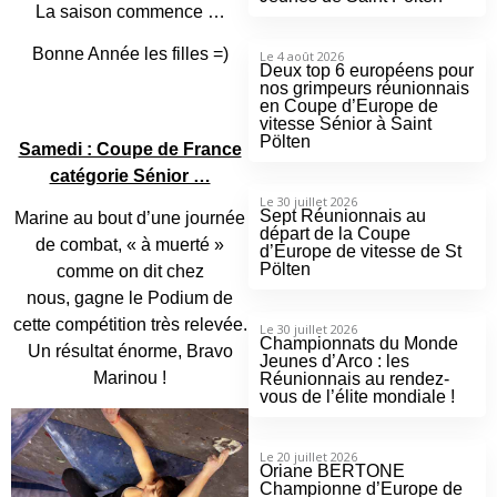
La saison commence …
Bonne Année les filles =)
Le 4 août 2026
Deux top 6 européens pour
nos grimpeurs réunionnais
en Coupe d’Europe de
vitesse Sénior à Saint
Pölten
Samedi : Coupe de France
catégorie Sénior …
Le 30 juillet 2026
Sept Réunionnais au
Marine au bout d’une journée
départ de la Coupe
de combat, « à muerté »
d’Europe de vitesse de St
Pölten
comme on dit chez
nous, gagne le Podium de
cette compétition très relevée.
Le 30 juillet 2026
Championnats du Monde
Un résultat énorme, Bravo
Jeunes d’Arco : les
Marinou !
Réunionnais au rendez-
vous de l’élite mondiale !
Le 20 juillet 2026
Oriane BERTONE
Championne d’Europe de