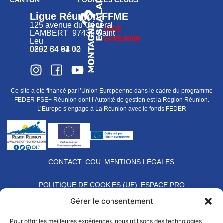
CANYON
POUR LES CLUBS
Ligue Réunion FFME
125 avenue du Général
LAMBERT 97436 Saint
Leu
0262 34 91 02
0692 64 64 10
Ce site a été financé par l’Union Européenne dans le cadre du programme
FEDER-FSE+ Réunion dont l’Autorité de gestion est la Région Réunion.
L’Europe s’engage à La Réunion avec le fonds FEDER
CONTACT
CGU
MENTIONS LÉGALES
POLITIQUE DE COOKIES (UE)
ESPACE PRO
Gérer le consentement
Pour offrir les meilleures expériences, nous utilisons des technologies