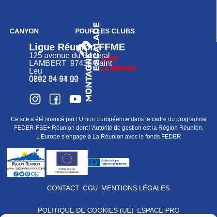
CANYON
POUR LES CLUBS
Ligue Réunion FFME
125 avenue du Général
LAMBERT 97436 Saint
Leu
0262 34 91 02
0692 64 64 10
Ce site a été financé par l’Union Européenne dans le cadre du programme
FEDER-FSE+ Réunion dont l’Autorité de gestion est la Région Réunion.
L’Europe s’engage à La Réunion avec le fonds FEDER
CONTACT
CGU
MENTIONS LÉGALES
POLITIQUE DE COOKIES (UE)
ESPACE PRO