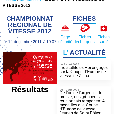
VITESSE 2012
CHAMPIONNAT
FICHES
REGIONAL DE
VITESSE 2012
Page
Fiches
Fiches
Le
12 décembre 2011
à
19:07
sécurité
techniques
santé
L’
ACTUALITÉ
Le 7 août 2026
Trois athlètes Péï engagés
sur la Coupe d’Europe de
vitesse de Zilina
Résultats
Le 4 août 2026
De l’or, de l’argent et du
bronze, nos grimpeurs
réunionnais remportent 4
médailles à la Coupe
d’Europe de vitesse
Jeunes de Saint Pölten