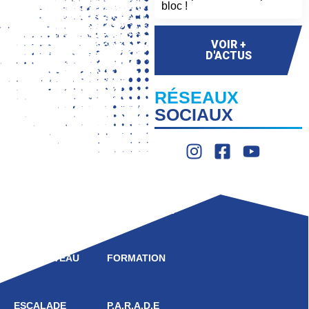
bloc !
VOIR +
D'ACTUS
RÉSEAUX
SOCIAUX
LIGUE
COMPÉTITION
HAUT NIVEAU
FORMATION
ESCALADE
P.A.R.A.D.E