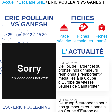
Accueil
/
Escalade SNE
/
ERIC POULLAIN VS GANESH
ERIC POULLAIN
FICHES
VS GANESH
Le
25 mars 2012
à
15:30
Page
Fiches
Fiches
sécurité
techniques
santé
L’
ACTUALITÉ
Le 4 août 2026
De l’or, de l’argent et du
bronze, nos grimpeurs
réunionnais remportent 4
médailles à la Coupe
d’Europe de vitesse
Jeunes de Saint Pölten
Le 4 août 2026
Deux top 6 européens pour
nos grimpeurs réunionnais
ESC- ERIC POULLAIN VS
en Coupe d’Europe de