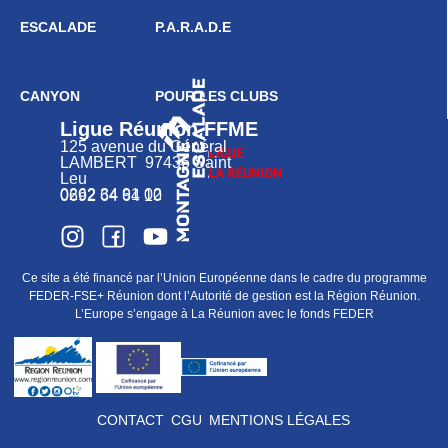
ESCALADE
P.A.R.A.D.E
CANYON
POUR LES CLUBS
Ligue Réunion FFME
125 avenue du Général
LAMBERT 97436 Saint
Leu
0262 34 91 02
0692 64 64 10
Ce site a été financé par l’Union Européenne dans le cadre du programme
FEDER-FSE+ Réunion dont l’Autorité de gestion est la Région Réunion.
L’Europe s’engage à La Réunion avec le fonds FEDER
CONTACT
CGU
MENTIONS LÉGALES