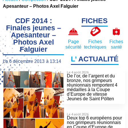
Apesanteur – Photos Axel Falguier
CDF 2014 :
FICHES
Finales jeunes –
Apesanteur –
Photos Axel
Page
Fiches
Fiches
sécurité
techniques
santé
Falguier
L’
ACTUALITÉ
Le
6 décembre 2013
à
13:14
Le 4 août 2026
De l’or, de l’argent et du
bronze, nos grimpeurs
réunionnais remportent 4
médailles à la Coupe
d’Europe de vitesse
Jeunes de Saint Pölten
Le 4 août 2026
Deux top 6 européens pour
nos grimpeurs réunionnais
en Coupe d’Europe de