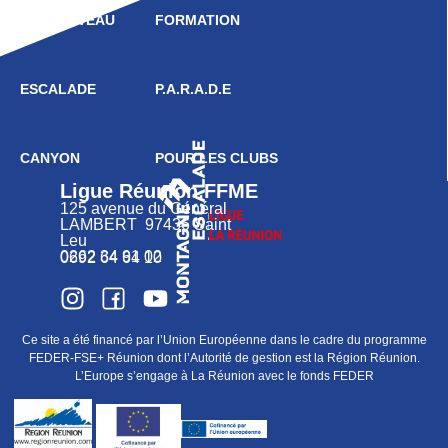
HAUT NIVEAU
FORMATION
ESCALADE
P.A.R.A.D.E
CANYON
POUR LES CLUBS
Ligue Réunion FFME
125 avenue du Général
LAMBERT 97436 Saint
Leu
0262 34 91 02
0692 64 64 10
Ce site a été financé par l’Union Européenne dans le cadre du programme
FEDER-FSE+ Réunion dont l’Autorité de gestion est la Région Réunion.
L’Europe s’engage à La Réunion avec le fonds FEDER