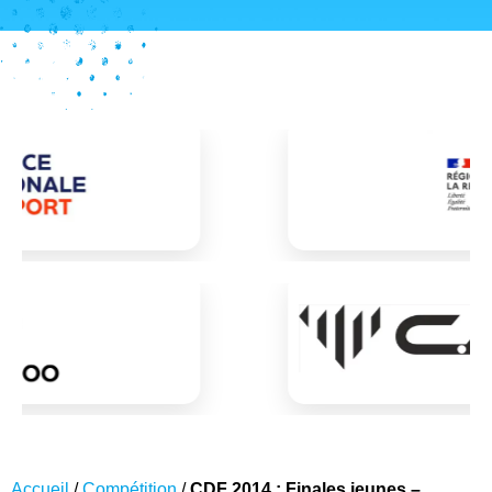
Accueil
/
Compétition
/
CDF 2014 : Finales jeunes –