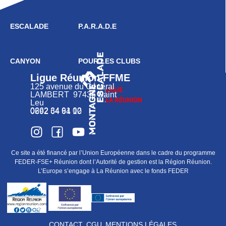
ESCALADE
P.A.R.A.D.E
CANYON
POUR LES CLUBS
Ligue Réunion FFME
125 avenue du Général
LAMBERT 97436 Saint
Leu
0262 34 91 02
0692 64 64 10
Ce site a été financé par l’Union Européenne dans le cadre du programme
FEDER-FSE+ Réunion dont l’Autorité de gestion est la Région Réunion.
L’Europe s’engage à La Réunion avec le fonds FEDER
CONTACT
CGU
MENTIONS LÉGALES