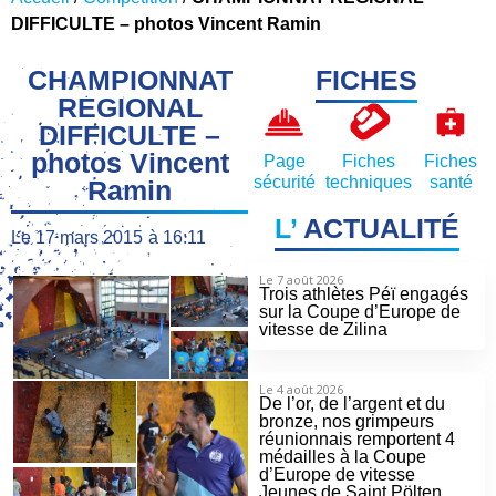
DIFFICULTE – photos Vincent Ramin
CHAMPIONNAT
FICHES
REGIONAL
DIFFICULTE –
photos Vincent
Page
Fiches
Fiches
sécurité
techniques
santé
Ramin
L’
ACTUALITÉ
Le
17 mars 2015
à
16:11
Le 7 août 2026
Trois athlètes Péï engagés
sur la Coupe d’Europe de
vitesse de Zilina
Le 4 août 2026
De l’or, de l’argent et du
bronze, nos grimpeurs
réunionnais remportent 4
médailles à la Coupe
d’Europe de vitesse
Jeunes de Saint Pölten