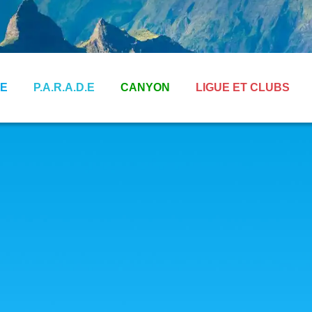
E
P.A.R.A.D.E
CANYON
LIGUE ET CLUBS