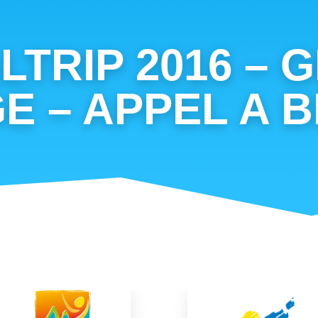
LTRIP 2016 – 
E – APPEL A 