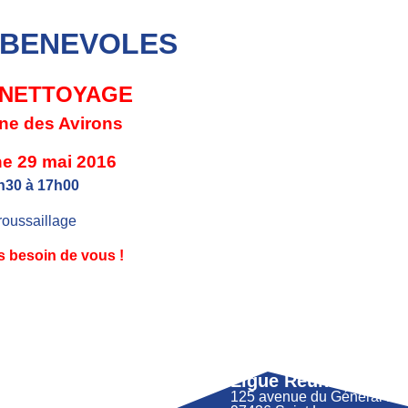
 BENEVOLES
 NETTOYAGE
ine des Avirons
e 29 mai 2016
h30 à 17h00
oussaillage
 besoin de vous !
Ligue Réunion FFM
125 avenue du Général 