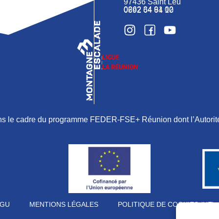
97436 Saint Leu
0262 34 91 02
0692 64 64 10
ans le cadre du programme FEDER-FSE+ Réunion dont l’Autorité
GU
MENTIONS LÉGALES
POLITIQUE DE COOKIES (UE)