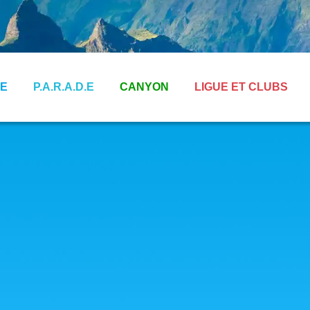
E
P.A.R.A.D.E
CANYON
LIGUE ET CLUBS