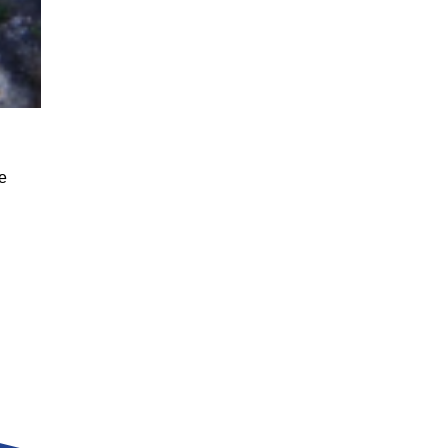
e
E
LAMBERT