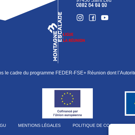
97436 Saint Leu
0262 34 91 02
0692 64 64 10
ans le cadre du programme FEDER-FSE+ Réunion dont l’Autorité
GU
MENTIONS LÉGALES
POLITIQUE DE COOKIES (UE)