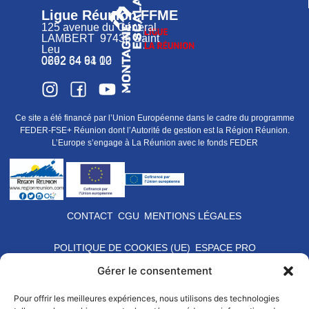
Ligue Réunion FFME
125 avenue du Général
LAMBERT 97436 Saint
Leu
0262 34 91 02
0692 64 64 10
Ce site a été financé par l’Union Européenne dans le cadre du programme
FEDER-FSE+ Réunion dont l’Autorité de gestion est la Région Réunion.
L’Europe s’engage à La Réunion avec le fonds FEDER
CONTACT
CGU
MENTIONS LÉGALES
POLITIQUE DE COOKIES (UE)
ESPACE PRO
Gérer le consentement
Pour offrir les meilleures expériences, nous utilisons des technologies