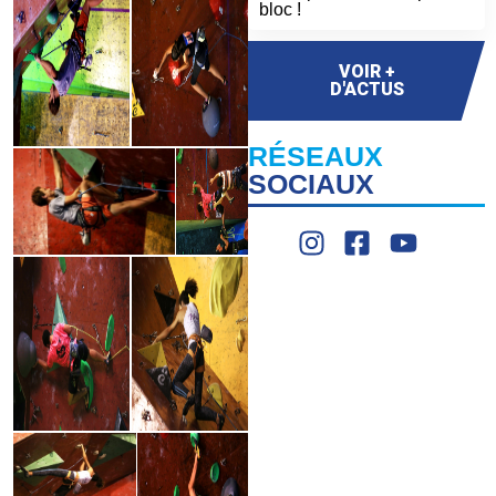
bloc !
VOIR +
D'ACTUS
RÉSEAUX
SOCIAUX