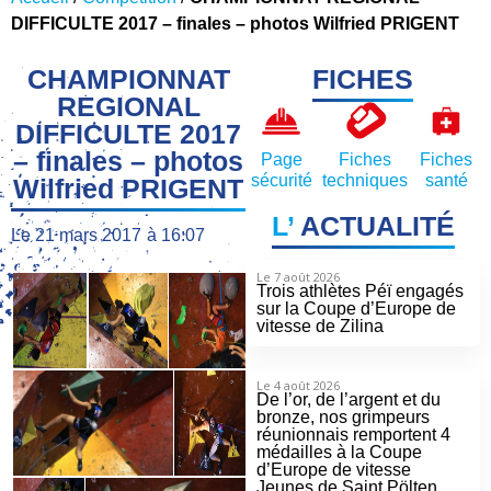
DIFFICULTE 2017 – finales – photos Wilfried PRIGENT
CHAMPIONNAT
FICHES
REGIONAL
DIFFICULTE 2017
– finales – photos
Page
Fiches
Fiches
sécurité
techniques
santé
Wilfried PRIGENT
L’
ACTUALITÉ
Le
21 mars 2017
à
16:07
Le 7 août 2026
Trois athlètes Péï engagés
sur la Coupe d’Europe de
vitesse de Zilina
Le 4 août 2026
De l’or, de l’argent et du
bronze, nos grimpeurs
réunionnais remportent 4
médailles à la Coupe
d’Europe de vitesse
Jeunes de Saint Pölten