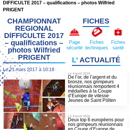
DIFFICULTE 2017 – qualifications – photos Wilfried
PRIGENT
CHAMPIONNAT
FICHES
REGIONAL
DIFFICULTE 2017
– qualifications –
Page
Fiches
Fiches
sécurité
techniques
santé
photos Wilfried
PRIGENT
L’
ACTUALITÉ
Le
21 mars 2017
à
10:18
Le 4 août 2026
De l’or, de l’argent et du
bronze, nos grimpeurs
réunionnais remportent 4
médailles à la Coupe
d’Europe de vitesse
Jeunes de Saint Pölten
Le 4 août 2026
Deux top 6 européens pour
nos grimpeurs réunionnais
en Coupe d’Europe de