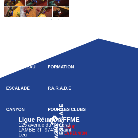
LIGUE
COMPÉTITION
HAUT NIVEAU
FORMATION
ESCALADE
P.A.R.A.D.E
CANYON
POUR LES CLUBS
Ligue Réunion FFME
125 avenue du Général
LAMBERT 97436 Saint
Leu