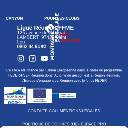
CANYON
POUR LES CLUBS
Ligue Réunion FFME
125 avenue du Général
LAMBERT 97436 Saint
Leu
0262 34 91 02
0692 64 64 10
Ce site a été financé par l’Union Européenne dans le cadre du programme
FEDER-FSE+ Réunion dont l’Autorité de gestion est la Région Réunion.
L’Europe s’engage à La Réunion avec le fonds FEDER
CONTACT
CGU
MENTIONS LÉGALES
POLITIQUE DE COOKIES (UE)
ESPACE PRO