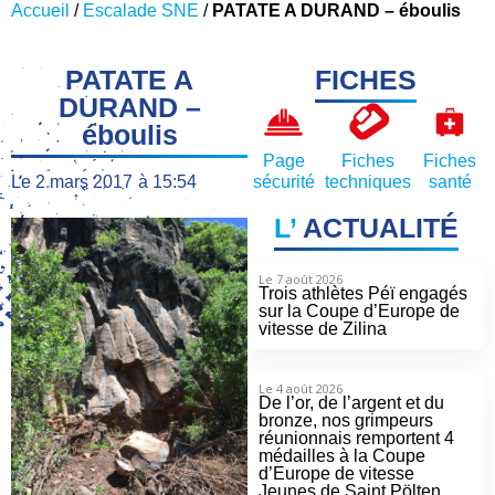
Accueil
/
Escalade SNE
/
PATATE A DURAND – éboulis
PATATE A
FICHES
DURAND –
éboulis
Page
Fiches
Fiches
Le
2 mars 2017
à
15:54
sécurité
techniques
santé
L’
ACTUALITÉ
Le 7 août 2026
Trois athlètes Péï engagés
sur la Coupe d’Europe de
vitesse de Zilina
Le 4 août 2026
De l’or, de l’argent et du
bronze, nos grimpeurs
réunionnais remportent 4
médailles à la Coupe
d’Europe de vitesse
Jeunes de Saint Pölten