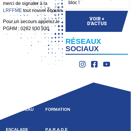
bloc !
merci de signaler à la
LRFFME
tout nouvel éboulis.
VOIR +
Pour un secours appelez le
D'ACTUS
PGHM : 0262 930 930
RÉSEAUX
SOCIAUX
LIGUE
COMPÉTITION
HAUT NIVEAU
FORMATION
ESCALADE
P.A.R.A.D.E