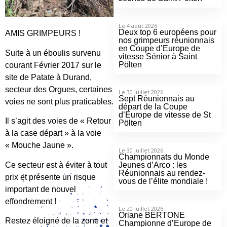
Le 4 août 2026
Deux top 6 européens pour
AMIS GRIMPEURS !
nos grimpeurs réunionnais
en Coupe d’Europe de
Suite à un éboulis survenu
vitesse Sénior à Saint
Pölten
courant Février 2017 sur le
site de Patate à Durand,
secteur des Orgues, certaines
Le 30 juillet 2026
Sept Réunionnais au
voies ne sont plus praticables.
départ de la Coupe
d’Europe de vitesse de St
Il s’agit des voies de « Retour
Pölten
à la case départ » à la voie
« Mouche Jaune ».
Le 30 juillet 2026
Championnats du Monde
Ce secteur est à éviter à tout
Jeunes d’Arco : les
Réunionnais au rendez-
prix et présente un risque
vous de l’élite mondiale !
important de nouvel
effondrement !
Le 20 juillet 2026
Oriane BERTONE
Restez éloigné de la zone et
Championne d’Europe de