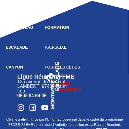
LIGUE
COMPÉTITION
HAUT NIVEAU
FORMATION
ESCALADE
P.A.R.A.D.E
CANYON
POUR LES CLUBS
Ligue Réunion FFME
125 avenue du Général
LAMBERT 97436 Saint
Leu
0262 34 91 02
0692 64 64 10
Ce site a été financé par l’Union Européenne dans le cadre du programme
FEDER-FSE+ Réunion dont l’Autorité de gestion est la Région Réunion.