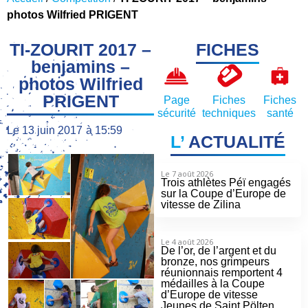
photos Wilfried PRIGENT
TI-ZOURIT 2017 –
FICHES
benjamins –
photos Wilfried
PRIGENT
Page
Fiches
Fiches
sécurité
techniques
santé
Le
13 juin 2017
à
15:59
L’
ACTUALITÉ
Le 7 août 2026
Trois athlètes Péï engagés
sur la Coupe d’Europe de
vitesse de Zilina
Le 4 août 2026
De l’or, de l’argent et du
bronze, nos grimpeurs
réunionnais remportent 4
médailles à la Coupe
d’Europe de vitesse
Jeunes de Saint Pölten