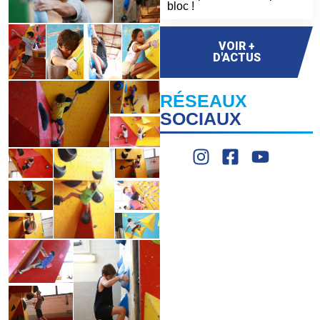
bloc !
VOIR +
D'ACTUS
RÉSEAUX
SOCIAUX