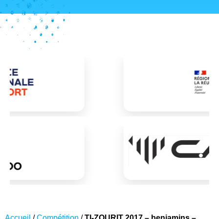
Accueil
/
Compétition
/
TI-ZOURIT 2017 – benjamins –