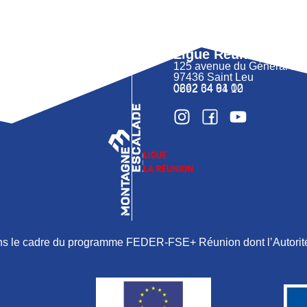
Ligue Réunion FFM
125 avenue du Général 
97436 Saint Leu
0262 34 91 02
0692 64 64 10
ans le cadre du programme FEDER-FSE+ Réunion dont l’Autorité