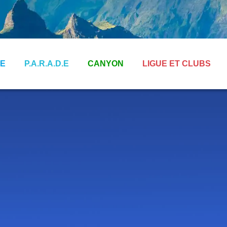
E
P.A.R.A.D.E
CANYON
LIGUE ET CLUBS