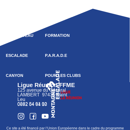
LIGUE
COMPÉTITION
HAUT NIVEAU
FORMATION
ESCALADE
P.A.R.A.D.E
CANYON
POUR LES CLUBS
Ligue Réunion FFME
125 avenue du Général
LAMBERT 97436 Saint
Leu
0262 34 91 02
0692 64 64 10
Ce site a été financé par l’Union Européenne dans le cadre du programme