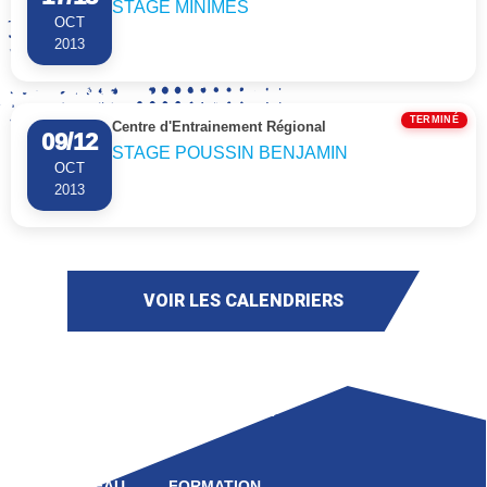
STAGE MINIMES
de la Ligue FFME
OCT
2013
REUNION.
«
Le Crédit Agricole
La Réunion –
TERMINÉ
Centre d'Entrainement Régional
09/12
Mayotte est fier
STAGE POUSSIN BENJAMIN
d’accompagner ces
OCT
2013
cinq athlètes
réunionnais dans
leurs parcours
sportifs jusqu’à
l’horizon Los
VOIR LES CALENDRIERS
Angeles 2028. Nous
croyons au
potentiel de la
jeunesse
LIGUE
COMPÉTITION
réunionnaise, à la
force et aux valeurs
du sport comme
HAUT NIVEAU
FORMATION