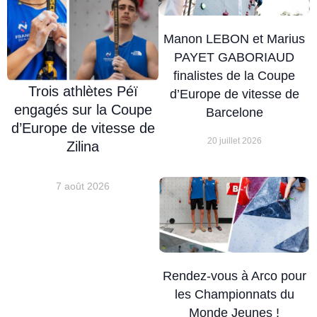
Régionale de la
Performance pour
Manon LEBON et Marius
leurs résultats et leur
PAYET GABORIAUD
engagement dans
finalistes de la Coupe
une démarche de
Trois athlètes Péï
d’Europe de vitesse de
haute performance,
engagés sur la Coupe
Manon LEBON
Barcelone
d’Europe de vitesse de
(Austral Roc), Marius
20 juillet 2026
Zilina
PAYET-GABORIAUD
(Austral Roc), Louise
FONTAINE
7 août 2026
(ASCUR), Léo
GROSSET (Austral
Roc), et Iloé CHERIF
MICHEL (Austral
Roc) seront les
Rendez-vous à Arco pour
premiers athlètes de
les Championnats du
la Ligue FFME
Monde Jeunes !
REUNION à