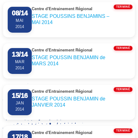
Agricole La
TERMINÉ
Centre d'Entrainement Régional
Réunion-Mayotte
08/14
STAGE POUSSINS BENJAMINS –
est une marque de
MAI
MAI 2014
confiance forte
2014
envers nos athlètes
et le travail mené
par l’ensemble de
TERMINÉ
Centre d'Entrainement Régional
13/14
l’écosystème de
STAGE POUSSIN BENJAMIN de
MAR
l’escalade
MARS 2014
2014
réunionnaise.
Construire la
performance
TERMINÉ
Centre d'Entrainement Régional
demande du temps,
15/16
STAGE POUSSIN BENJAMIN de
de l’engagement et
JAN
JANVIER 2014
des partenaires qui
2014
partagent notre
vision et nos
valeurs. » –
Juliette
TERMINÉ
Centre d'Entrainement Régional
17/18
PAYET, Présidente