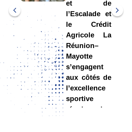
et de
l’Escalade et
le Crédit
Agricole La
Réunion–
Mayotte
s’engagent
aux côtés de
l’excellence
sportive
réunionnaise.
La Ligue FFME
REUNION est