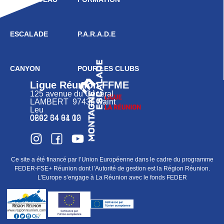
moteur
d’épanouissement
et de réussite.
» –
ESCALADE
P.A.R.A.D.E
Monsieur Lionel
FASSART, Directeur
Financier,
CANYON
POUR LES CLUBS
Mutualisme,
Ligue Réunion FFME
Marketing,
125 avenue du Général
LAMBERT 97436 Saint
Communication et
Leu
Filière Immobilière
0262 34 91 02
0692 64 64 10
(Square Habitat).
La Ligue FFME
REUNION remercie
Ce site a été financé par l’Union Européenne dans le cadre du programme
FEDER-FSE+ Réunion dont l’Autorité de gestion est la Région Réunion.
chaleureusement le
L’Europe s’engage à La Réunion avec le fonds FEDER
Crédit Agricole La
Réunion–Mayotte
pour sa confiance et
son engagement aux