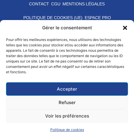
CONTACT
CGU
MENTIONS LÉGALES
côtés de l’escalade
réunionnaise.
POLITIQUE DE COOKIES (UE)
ESPACE PRO
Gérer le consentement
Pour offrir les meilleures expériences, nous utilisons des technologies
telles que les cookies pour stocker et/ou accéder aux informations des
appareils. Le fait de consentir à ces technologies nous permettra de
traiter des données telles que le comportement de navigation ou les ID
Nos 5 athlètes «
uniques sur ce site. Le fait de ne pas consentir ou de retirer son
supporters » du
consentement peut avoir un effet négatif sur certaines caractéristiques
et fonctions.
Crédit Agricole La
Réunion – Mayotte
#CreditAgricole
Accepter
#LaReunion
#Mayotte
Refuser
#TousSupporters
Voir les préférences
Politique de cookies
SE LICENCIER
PRATIQUER
ALERTER