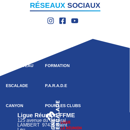
RÉSEAUX
SOCIAUX
LIGUE
COMPÉTITION
HAUT NIVEAU
FORMATION
ESCALADE
P.A.R.A.D.E
CANYON
POUR LES CLUBS
Ligue Réunion FFME
125 avenue du Général
LAMBERT 97436 Saint
Leu