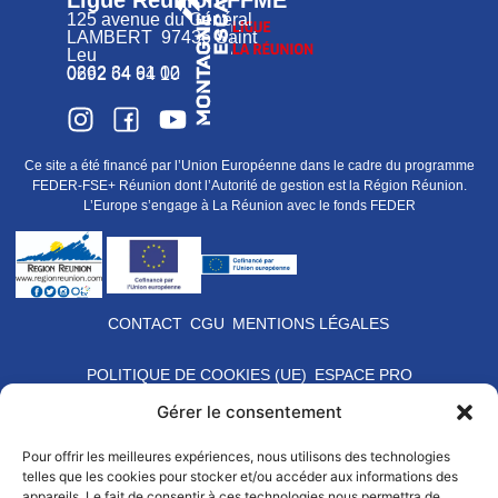
Ligue Réunion FFME
125 avenue du Général
LAMBERT 97436 Saint
Leu
0262 34 91 02
0692 64 64 10
Ce site a été financé par l’Union Européenne dans le cadre du programme
FEDER-FSE+ Réunion dont l’Autorité de gestion est la Région Réunion.
L’Europe s’engage à La Réunion avec le fonds FEDER
CONTACT
CGU
MENTIONS LÉGALES
POLITIQUE DE COOKIES (UE)
ESPACE PRO
Gérer le consentement
Pour offrir les meilleures expériences, nous utilisons des technologies
telles que les cookies pour stocker et/ou accéder aux informations des
appareils. Le fait de consentir à ces technologies nous permettra de