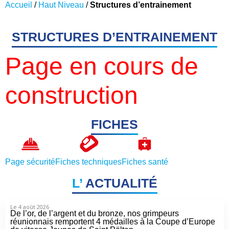
Accueil
/
Haut Niveau
/
Structures d’entrainement
STRUCTURES D’ENTRAINEMENT
Page en cours de
construction
FICHES
Page sécurité
Fiches techniques
Fiches santé
L’
ACTUALITÉ
Le 4 août 2026
De l’or, de l’argent et du bronze, nos grimpeurs
réunionnais remportent 4 médailles à la Coupe d’Europe