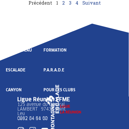
Précédent
1
2
3
4
Suivant
LIGUE
COMPÉTITION
HAUT NIVEAU
FORMATION
ESCALADE
P.A.R.A.D.E
CANYON
POUR LES CLUBS
Ligue Réunion FFME
125 avenue du Général
LAMBERT 97436 Saint
Leu
0262 34 91 02
0692 64 64 10