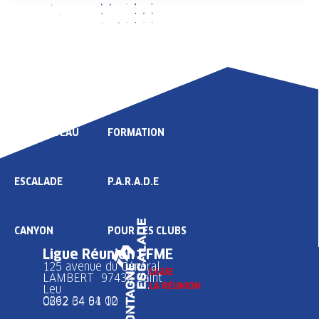
LIGUE
COMPÉTITION
HAUT NIVEAU
FORMATION
ESCALADE
P.A.R.A.D.E
CANYON
POUR LES CLUBS
Ligue Réunion FFME
125 avenue du Général
LAMBERT 97436 Saint
Leu
0262 34 91 02
0692 64 64 10