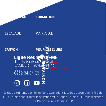
LIGUE
COMPÉTITION
HAUT NIVEAU
FORMATION
ESCALADE
P.A.R.A.D.E
CANYON
POUR LES CLUBS
Ligue Réunion FFME
125 avenue du Général
LAMBERT 97436 Saint
Leu
0262 34 91 02
0692 64 64 10
Ce site a été financé par l’Union Européenne dans le cadre du programme FEDER-
FSE+ Réunion dont l’Autorité de gestion est la Région Réunion. L’Europe s’engage à
La Réunion avec le fonds FEDER