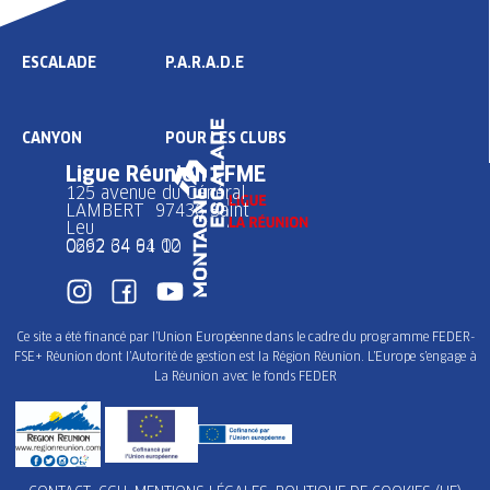
ESCALADE
P.A.R.A.D.E
CANYON
POUR LES CLUBS
Ligue Réunion FFME
125 avenue du Général
LAMBERT 97436 Saint
Leu
0262 34 91 02
0692 64 64 10
Ce site a été financé par l’Union Européenne dans le cadre du programme FEDER-
FSE+ Réunion dont l’Autorité de gestion est la Région Réunion. L’Europe s’engage à
La Réunion avec le fonds FEDER