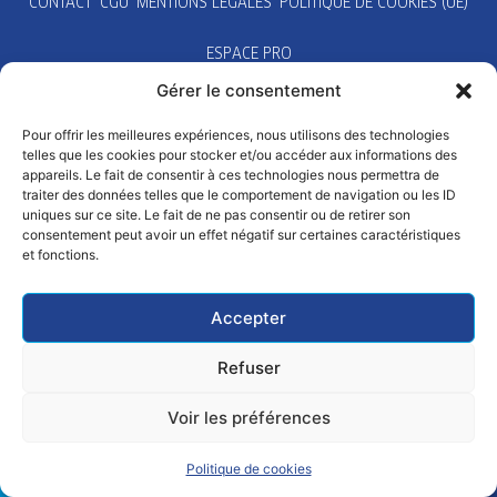
CONTACT
CGU
MENTIONS LÉGALES
POLITIQUE DE COOKIES (UE)
ESPACE PRO
Gérer le consentement
Pour offrir les meilleures expériences, nous utilisons des technologies
telles que les cookies pour stocker et/ou accéder aux informations des
appareils. Le fait de consentir à ces technologies nous permettra de
traiter des données telles que le comportement de navigation ou les ID
uniques sur ce site. Le fait de ne pas consentir ou de retirer son
consentement peut avoir un effet négatif sur certaines caractéristiques
et fonctions.
Accepter
Refuser
Voir les préférences
Politique de cookies
SE LICENCIER
PRATIQUER
ALERTER