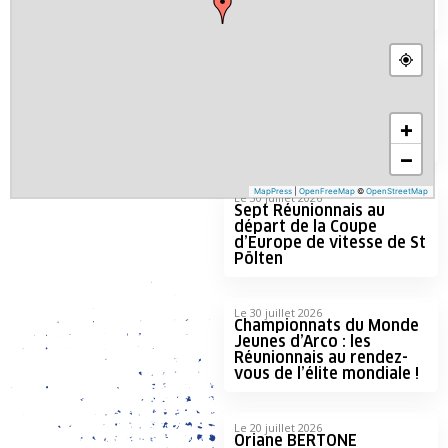
Jeunes de Saint Pölten
Le 4 août 2026
Deux top 6 européens
pour nos grimpeurs
réunionnais en Coupe
d’Europe de vitesse
Sénior à Saint Pölten
Le 30 juillet 2026
Sept Réunionnais au
départ de la Coupe
d’Europe de vitesse de St
Pölten
Le 30 juillet 2026
Championnats du Monde
Jeunes d’Arco : les
Réunionnais au rendez-
vous de l’élite mondiale !
Le 20 juillet 2026
Oriane BERTONE