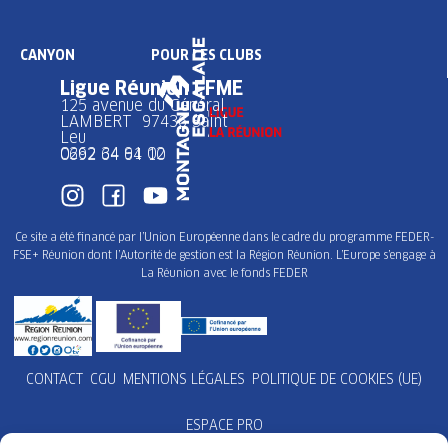
CANYON
POUR LES CLUBS
Ligue Réunion FFME
125 avenue du Général
LAMBERT 97436 Saint
Leu
0262 34 91 02
0692 64 64 10
Ce site a été financé par l’Union Européenne dans le cadre du programme FEDER-
FSE+ Réunion dont l’Autorité de gestion est la Région Réunion. L’Europe s’engage à
La Réunion avec le fonds FEDER
CONTACT
CGU
MENTIONS LÉGALES
POLITIQUE DE COOKIES (UE)
ESPACE PRO