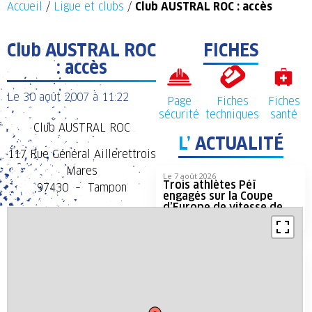
Accueil
/
Ligue et clubs
/
Club AUSTRAL ROC : accès
Club AUSTRAL ROC
FICHES
: accès
Le
30 août 2007
à
11:22
Page
Fiches
Fiches
sécurité
techniques
santé
Club AUSTRAL ROC
L’
ACTUALITÉ
117 Rue Général Aillerettrois
Mares
Le 7 août 2026
Trois athlètes Péï
97430 – Tampon
engagés sur la Coupe
d’Europe de vitesse de
Zilina
Le 4 août 2026
De l’or, de l’argent et du
bronze, nos grimpeurs
réunionnais remportent 4
médailles à la Coupe
d’Europe de vitesse