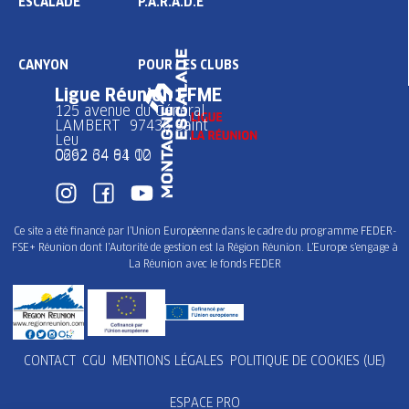
ESCALADE
P.A.R.A.D.E
CANYON
POUR LES CLUBS
Ligue Réunion FFME
125 avenue du Général
LAMBERT 97436 Saint
Leu
0262 34 91 02
0692 64 64 10
Ce site a été financé par l’Union Européenne dans le cadre du programme FEDER-
FSE+ Réunion dont l’Autorité de gestion est la Région Réunion. L’Europe s’engage à
La Réunion avec le fonds FEDER
CONTACT
CGU
MENTIONS LÉGALES
POLITIQUE DE COOKIES (UE)
ESPACE PRO