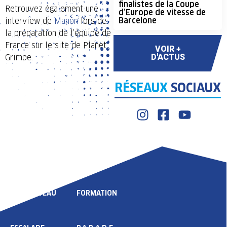
finalistes de la Coupe
Retrouvez également une
d’Europe de vitesse de
Barcelone
interview de
Manon
lors de
la préparation de l’équipe de
France sur le site de Planet
VOIR +
Grimpe.
D'ACTUS
RÉSEAUX
SOCIAUX
LIGUE
COMPÉTITION
HAUT NIVEAU
FORMATION