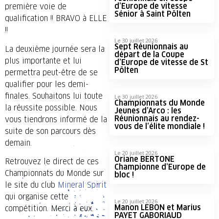
d’Europe de vitesse
première voie de
Sénior à Saint Pölten
qualification !! BRAVO à ELLE
!!
Le 30 juillet 2026
Sept Réunionnais au
La deuxième journée sera la
départ de la Coupe
plus importante et lui
d’Europe de vitesse de St
Pölten
permettra peut-être de se
qualifier pour les demi-
finales. Souhaitons lui toute
Le 30 juillet 2026
Championnats du Monde
la réussite possible. Nous
Jeunes d’Arco : les
Réunionnais au rendez-
vous tiendrons informé de la
vous de l’élite mondiale !
suite de son parcours dès
demain.
Le 20 juillet 2026
Oriane BERTONE
Retrouvez le direct de ces
Championne d’Europe de
Championnats du Monde sur
bloc !
le site du club
Mineral Spirit
qui organise cette
Le 20 juillet 2026
Manon LEBON et Marius
compétition. Merci à eux.
PAYET GABORIAUD