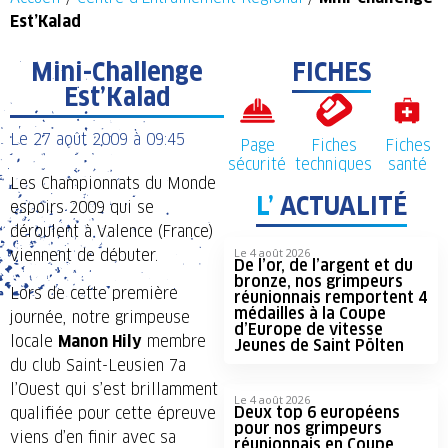
Est’Kalad
Mini-Challenge
FICHES
Est’Kalad
Le
27 août 2009
à
09:45
Page
Fiches
Fiches
sécurité
techniques
santé
Les Championnats du Monde
L’
ACTUALITÉ
espoirs 2009 qui se
déroulent à Valence (France)
viennent de débuter.
Le 4 août 2026
De l’or, de l’argent et du
bronze, nos grimpeurs
Lors de cette première
réunionnais remportent 4
médailles à la Coupe
journée, notre grimpeuse
d’Europe de vitesse
locale
Manon Hily
membre
Jeunes de Saint Pölten
du club Saint-Leusien 7a
l’Ouest qui s’est brillamment
Le 4 août 2026
Deux top 6 européens
qualifiée pour cette épreuve
pour nos grimpeurs
viens d’en finir avec sa
réunionnais en Coupe