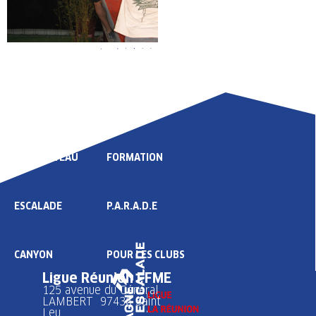
LIGUE
COMPÉTITION
HAUT NIVEAU
FORMATION
ESCALADE
P.A.R.A.D.E
CANYON
POUR LES CLUBS
Ligue Réunion FFME
125 avenue du Général
LAMBERT 97436 Saint
Leu