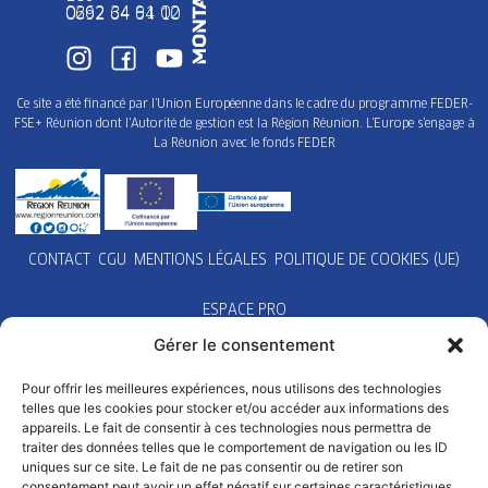
0262 34 91 02
0692 64 64 10
Ce site a été financé par l’Union Européenne dans le cadre du programme FEDER-
FSE+ Réunion dont l’Autorité de gestion est la Région Réunion. L’Europe s’engage à
La Réunion avec le fonds FEDER
CONTACT
CGU
MENTIONS LÉGALES
POLITIQUE DE COOKIES (UE)
ESPACE PRO
Gérer le consentement
Pour offrir les meilleures expériences, nous utilisons des technologies
telles que les cookies pour stocker et/ou accéder aux informations des
appareils. Le fait de consentir à ces technologies nous permettra de
traiter des données telles que le comportement de navigation ou les ID
uniques sur ce site. Le fait de ne pas consentir ou de retirer son
consentement peut avoir un effet négatif sur certaines caractéristiques