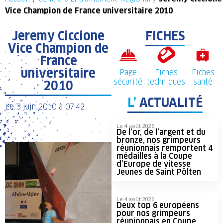
Vice Champion de France universitaire 2010
Jeremy Ciccione
FICHES
Vice Champion de
France
universitaire
Page
Fiches
Fiches
sécurité
techniques
santé
2010
L’
ACTUALITÉ
Le
3 juin 2010
à
07:42
Le 4 août 2026
De l’or, de l’argent et du
bronze, nos grimpeurs
réunionnais remportent 4
médailles à la Coupe
d’Europe de vitesse
Jeunes de Saint Pölten
Le 4 août 2026
Deux top 6 européens
pour nos grimpeurs
réunionnais en Coupe