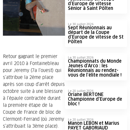
d’Europe de vitesse
Sénior à Saint Pölten
Le 30 juillet 2026
Sept Réunionnais au
départ de la Coupe
d’Europe de vitesse de St
Pölten
Retour gagnant le premier
Le 30 juillet 2026
Championnats du Monde
avril 2010 à Fontainebleau
Jeunes d’Arco : les
pour Jeremy (7a l’ouest) qui
Réunionnais au rendez-
vous de l’élite mondiale !
s’attribue la 2ème place
après son coup d’arrêt depuis
octobre suite à une blessure
Le 20 juillet 2026
Oriane BERTONE
à l’épaule contractée durant
Championne d’Europe de
bloc !
la première étape de la
Coupe de France de bloc de
Clermont-Ferrand (où Jeremy
Le 20 juillet 2026
Manon LEBON et Marius
s’attribuait la 3ème place).
PAYET GABORIAUD