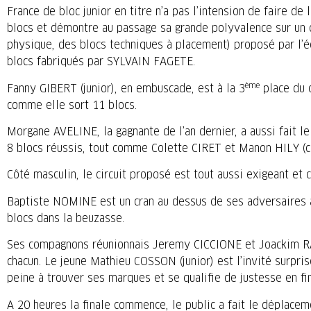
France de bloc junior en titre n’a pas l’intension de faire de 
blocs et démontre au passage sa grande polyvalence sur un ci
physique, des blocs techniques à placement) proposé par l
blocs fabriqués par SYLVAIN FAGETE.
ème
Fanny GIBERT (junior), en embuscade, est à la 3
place du 
comme elle sort 11 blocs.
Morgane AVELINE, la gagnante de l’an dernier, a aussi fait l
8 blocs réussis, tout comme Colette CIRET et Manon HILY (c
Côté masculin, le circuit proposé est tout aussi exigeant et 
Baptiste NOMINE est un cran au dessus de ses adversaires a
blocs dans la beuzasse.
Ses compagnons réunionnais Jeremy CICCIONE et Joackim R
chacun. Le jeune Mathieu COSSON (junior) est l’invité surpri
peine à trouver ses marques et se qualifie de justesse en fi
A 20 heures la finale commence, le public a fait le déplac