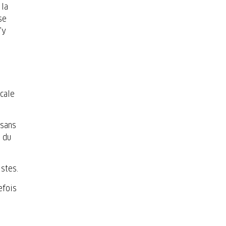
 la
se
’y
rcale
 sans
e du
stes.
efois