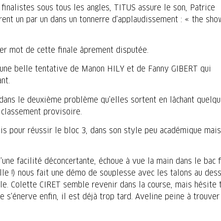
finalistes sous tous les angles, TITUS assure le son, Patrice
trent un par un dans un tonnerre d’applaudissement : « the sho
er mot de cette finale âprement disputée.
é une belle tentative de Manon HILY et de Fanny GIBERT qui
nt.
 dans le deuxième problème qu’elles sortent en lâchant quelq
u classement provisoire.
fois pour réussir le bloc 3, dans son style peu académique mais
d’une facilité déconcertante, échoue à vue la main dans le bac f
 elle !) nous fait une démo de souplesse avec les talons au des
nale. Colette CIRET semble revenir dans la course, mais hésite 
e s’énerve enfin, il est déjà trop tard. Aveline peine à trouver