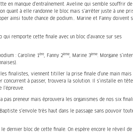
tte en manque d’entraînement. Aveline qui semble souffrir de
n quant à elle randonne le bloc mais s’arrêter juste à une pri
chapper ainsi toute chance de podium… Marine et Fanny doivent s
o qui remporte cette finale avec un bloc d’avance sur ses
ère
ème
ème
podium : Caroline 1
, Fanny 2
, Marine 3
. Morgane s’inte
naises).
s finalistes, viennent titiller la prise finale d’une main mais
oncurrent à passer, trouvera la solution. Il s’installe en têt
 l’épreuve.
 pas preneur mais éprouvera les organismes de nos six finali
Baptiste s’envole très haut dans le passage sans pouvoir tout
e dernier bloc de cette finale. On espère encore le réveil de