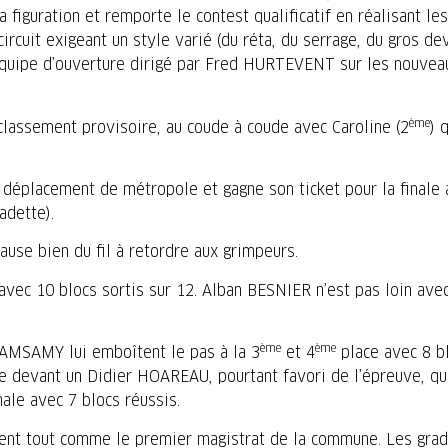
la figuration et remporte le contest qualificatif en réalisant le
rcuit exigeant un style varié (du réta, du serrage, du gros de
’équipe d’ouverture dirigé par Fred HURTEVENT sur les nouvea
ème
classement provisoire, au coude à coude avec Caroline (2
) 
e déplacement de métropole et gagne son ticket pour la finale
adette).
cause bien du fil à retordre aux grimpeurs.
vec 10 blocs sortis sur 12. Alban BESNIER n’est pas loin ave
ème
ème
AMSAMY lui emboîtent le pas à la 3
et 4
place avec 8 b
se devant un Didier HOAREAU, pourtant favori de l’épreuve, qu
nale avec 7 blocs réussis.
ement tout comme le premier magistrat de la commune. Les grad