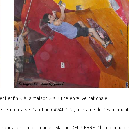
nt enfin « à la maison » sur une épreuve nationale.
lade réunionnaise, Caroline CAVALDINI, marraine de l’évènement,
rrée chez les seniors dame : Marine DELPIERRE, Championne de