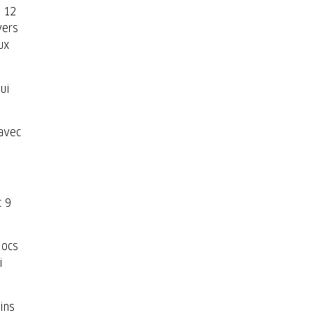
s 12
vers
ux
qui
 avec
c 9
locs
i
ins