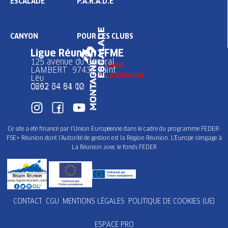
ESCALADE
P.A.R.A.D.E
CANYON
POUR LES CLUBS
Ligue Réunion FFME
125 avenue du Général
LAMBERT 97436 Saint
Leu
0262 34 91 02
0692 64 64 10
Ce site a été financé par l’Union Européenne dans le cadre du programme FEDER-
FSE+ Réunion dont l’Autorité de gestion est la Région Réunion. L’Europe s’engage à
La Réunion avec le fonds FEDER
CONTACT
CGU
MENTIONS LÉGALES
POLITIQUE DE COOKIES (UE)
ESPACE PRO