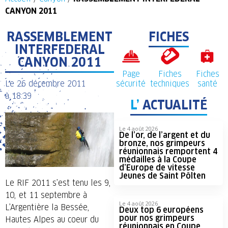
CANYON 2011
RASSEMBLEMENT
FICHES
INTERFEDERAL
CANYON 2011
Page
Fiches
Fiches
Le
26 décembre 2011
sécurité
techniques
santé
à
18:39
L’
ACTUALITÉ
Le 4 août 2026
De l’or, de l’argent et du
bronze, nos grimpeurs
réunionnais remportent 4
médailles à la Coupe
d’Europe de vitesse
Jeunes de Saint Pölten
Le RIF 2011 s’est tenu les 9,
10, et 11 septembre à
Le 4 août 2026
L’Argentière la Bessée,
Deux top 6 européens
pour nos grimpeurs
Hautes Alpes au coeur du
réunionnais en Coupe