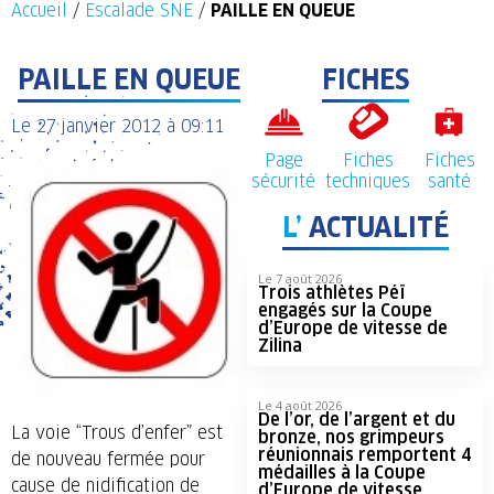
Accueil
/
Escalade SNE
/
PAILLE EN QUEUE
PAILLE EN QUEUE
FICHES
Le
27 janvier 2012
à
09:11
Page
Fiches
Fiches
sécurité
techniques
santé
L’
ACTUALITÉ
Le 7 août 2026
Trois athlètes Péï
engagés sur la Coupe
d’Europe de vitesse de
Zilina
Le 4 août 2026
De l’or, de l’argent et du
La voie “Trous d’enfer” est
bronze, nos grimpeurs
réunionnais remportent 4
de nouveau fermée pour
médailles à la Coupe
cause de nidification de
d’Europe de vitesse