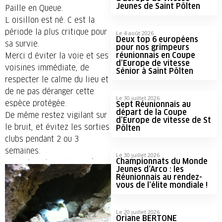
Jeunes de Saint Pölten
Paille en Queue.
L oisillon est né. C est la
période la plus critique pour
Le 4 août 2026
Deux top 6 européens
sa survie.
pour nos grimpeurs
réunionnais en Coupe
Merci d éviter la voie et ses
d’Europe de vitesse
voisines immédiate, de
Sénior à Saint Pölten
respecter le calme du lieu et
de ne pas déranger cette
Le 30 juillet 2026
espèce protégée.
Sept Réunionnais au
départ de la Coupe
De même restez vigilant sur
d’Europe de vitesse de St
le bruit, et évitez les sorties
Pölten
clubs pendant 2 ou 3
semaines.
Le 30 juillet 2026
Championnats du Monde
Jeunes d’Arco : les
Réunionnais au rendez-
vous de l’élite mondiale !
Le 20 juillet 2026
Oriane BERTONE