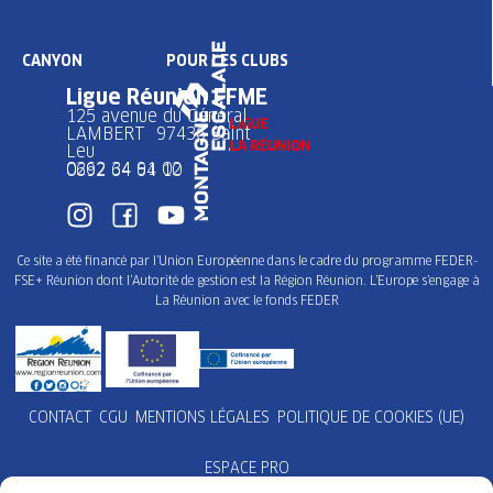
CANYON
POUR LES CLUBS
Ligue Réunion FFME
125 avenue du Général
LAMBERT 97436 Saint
Leu
0262 34 91 02
0692 64 64 10
Ce site a été financé par l’Union Européenne dans le cadre du programme FEDER-
FSE+ Réunion dont l’Autorité de gestion est la Région Réunion. L’Europe s’engage à
La Réunion avec le fonds FEDER
CONTACT
CGU
MENTIONS LÉGALES
POLITIQUE DE COOKIES (UE)
ESPACE PRO