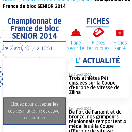
France de bloc SENIOR 2014
Championnat de
FICHES
France de bloc
SENIOR 2014
Page
Fiches
Fiches
Le
2 avril 2014
à
10:51
sécurité
techniques
santé
L’
ACTUALITÉ
Le 7 août 2026
Trois athlètes Péï
engagés sur la Coupe
d’Europe de vitesse de
Zilina
Cliquez pour accepter les
Le 4 août 2026
cookies marketing et activer
De l’or, de l’argent et du
bronze, nos grimpeurs
ce contenu
réunionnais remportent 4
médailles à la Coupe
d’Europe de vitesse