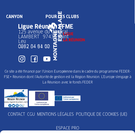
CANYON
POUR LES CLUBS
Ligue Réunion FFME
125 avenue du Général
LAMBERT 97436 Saint
Leu
0262 34 91 02
0692 64 64 10
Ce site a été financé par l’Union Européenne dans le cadre du programme FEDER-
FSE+ Réunion dont l’Autorité de gestion est la Région Réunion. L’Europe s’engage à
La Réunion avec le fonds FEDER
CONTACT
CGU
MENTIONS LÉGALES
POLITIQUE DE COOKIES (UE)
ESPACE PRO