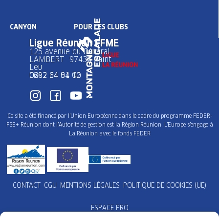
CANYON
POUR LES CLUBS
Ligue Réunion FFME
125 avenue du Général
LAMBERT 97436 Saint
Leu
0262 34 91 02
0692 64 64 10
Ce site a été financé par l’Union Européenne dans le cadre du programme FEDER-
FSE+ Réunion dont l’Autorité de gestion est la Région Réunion. L’Europe s’engage à
La Réunion avec le fonds FEDER
CONTACT
CGU
MENTIONS LÉGALES
POLITIQUE DE COOKIES (UE)
ESPACE PRO