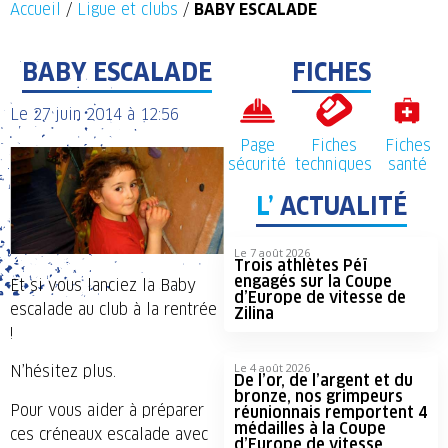
Accueil
/
Ligue et clubs
/
BABY ESCALADE
BABY ESCALADE
FICHES
Le
27 juin 2014
à
12:56
Page
Fiches
Fiches
sécurité
techniques
santé
L’
ACTUALITÉ
Le 7 août 2026
Trois athlètes Péï
engagés sur la Coupe
Et si vous lanciez la Baby
d’Europe de vitesse de
escalade au club à la rentrée
Zilina
!
Le 4 août 2026
N’hésitez plus.
De l’or, de l’argent et du
bronze, nos grimpeurs
Pour vous aider à préparer
réunionnais remportent 4
médailles à la Coupe
ces créneaux escalade avec
d’Europe de vitesse