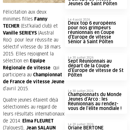
Jeunes de Saint Pölten
Félicitation aux deux
minimes filles
Fanny
Le 4 août 2026
Deux top 6 européens
TECHER
(Est’kalad club) et
pour nos grimpeurs
réunionnais en Coupe
Vanille SERIEYS
(Austral
d’Europe de vitesse
Roc) pour leur réussite au
Sénior à Saint Pölten
sélectif vitesse du 18 mars
2015. Elles rejoignent la
Le 30 juillet 2026
sélection en
Equipe
Sept Réunionnais au
départ de la Coupe
Régionale de vitesse
qui
d’Europe de vitesse de St
participera au
Championnat
Pölten
de France de vitesse Jeune
d’avril 2015.
Le 30 juillet 2026
Championnats du Monde
Jeunes d’Arco : les
Quatre jeunes étaient déjà
Réunionnais au rendez-
sélectionnés au regard de
vous de l’élite mondiale !
leurs résultats internationaux
de 2014:
Elma FLEURET
Le 20 juillet 2026
(7alouest),
Jean SALAUN
Oriane BERTONE