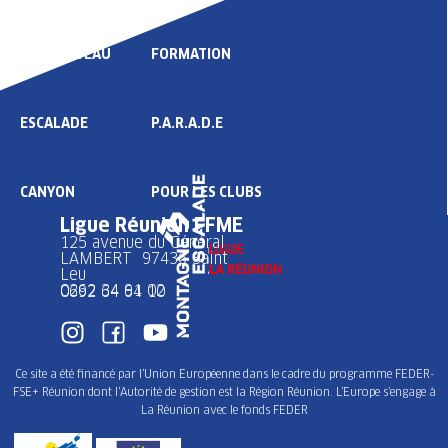
HAUT NIVEAU
FORMATION
ESCALADE
P.A.R.A.D.E
CANYON
POUR LES CLUBS
Ligue Réunion FFME
125 avenue du Général
LAMBERT 97436 Saint
Leu
0262 34 91 02
0692 64 64 10
Ce site a été financé par l’Union Européenne dans le cadre du programme FEDER-
FSE+ Réunion dont l’Autorité de gestion est la Région Réunion. L’Europe s’engage à
La Réunion avec le fonds FEDER