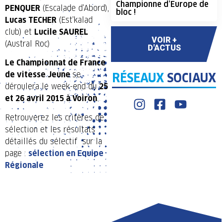
Championne d’Europe de
PENQUER
(Escalade d’Abord),
bloc !
Lucas TECHER
(Est’kalad
club) et
Lucile SAUREL
VOIR +
(Austral Roc)
D'ACTUS
Le Championnat de France
de vitesse Jeune
se
RÉSEAUX
SOCIAUX
déroulera le week-end du
25
et 26 avril 2015 à Voiron
.
Retrouverez les critères de
sélection et les résultats
détaillés du sélectif sur la
page :
sélection en Equipe
Régionale
LIGUE
COMPÉTITION