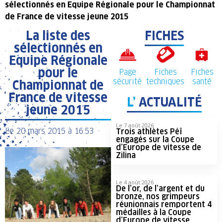
sélectionnés en Equipe Régionale pour le Championnat
de France de vitesse jeune 2015
La liste des
FICHES
sélectionnés en
Equipe Régionale
pour le
Page
Fiches
Fiches
sécurité
techniques
santé
Championnat de
France de vitesse
L’
ACTUALITÉ
jeune 2015
Le 7 août 2026
Le
20 mars 2015
à
16:53
Trois athlètes Péï
engagés sur la Coupe
d’Europe de vitesse de
Zilina
Le 4 août 2026
De l’or, de l’argent et du
bronze, nos grimpeurs
réunionnais remportent 4
médailles à la Coupe
d’Europe de vitesse