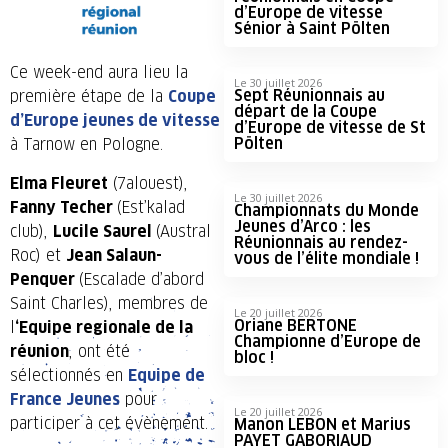
d’Europe de vitesse
Sénior à Saint Pölten
Ce week-end aura lieu la
Le 30 juillet 2026
Sept Réunionnais au
première étape de la
Coupe
départ de la Coupe
d’Europe jeunes de vitesse
d’Europe de vitesse de St
Pölten
à Tarnow en Pologne.
Elma Fleuret
(7alouest),
Le 30 juillet 2026
Fanny Techer
(Est’kalad
Championnats du Monde
Jeunes d’Arco : les
club),
Lucile Saurel
(Austral
Réunionnais au rendez-
Roc) et
Jean Salaun-
vous de l’élite mondiale !
Penquer
(Escalade d’abord
Saint Charles), membres de
Le 20 juillet 2026
Oriane BERTONE
l
‘Equipe regionale de la
Championne d’Europe de
réunion
, ont été
bloc !
sélectionnés en
Equipe de
France Jeunes
pour
Le 20 juillet 2026
participer à cet évènement.
Manon LEBON et Marius
PAYET GABORIAUD