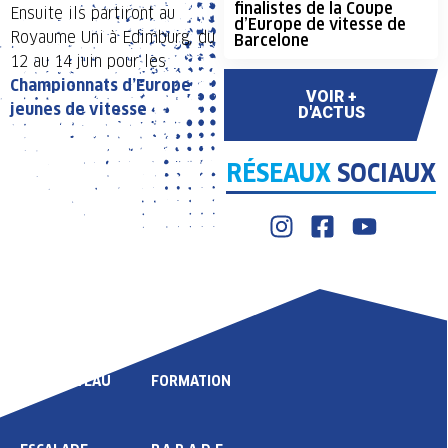
finalistes de la Coupe
Ensuite ils partiront au
d’Europe de vitesse de
Royaume Uni à Edimburg, du
Barcelone
12 au 14 juin pour les
Championnats d’Europe
VOIR +
jeunes de vitesse
D'ACTUS
RÉSEAUX
SOCIAUX
LIGUE
COMPÉTITION
HAUT NIVEAU
FORMATION