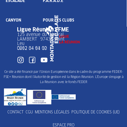
ESCALADE
P.A.R.A.D.E
CANYON
POUR LES CLUBS
Ligue Réunion FFME
125 avenue du Général
LAMBERT 97436 Saint
Leu
0262 34 91 02
0692 64 64 10
Ce site a été financé par l’Union Européenne dans le cadre du programme FEDER-
FSE+ Réunion dont l’Autorité de gestion est la Région Réunion. L’Europe s’engage à
La Réunion avec le fonds FEDER
CONTACT
CGU
MENTIONS LÉGALES
POLITIQUE DE COOKIES (UE)
ESPACE PRO