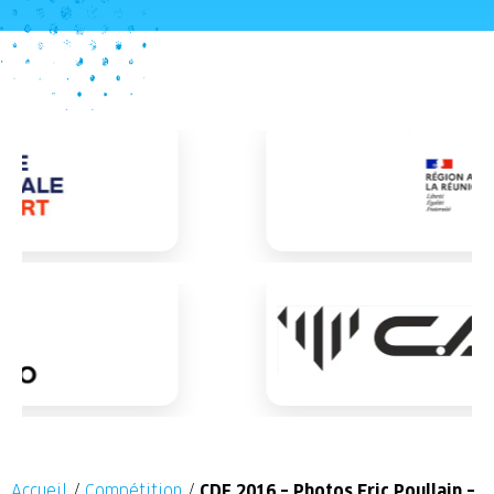
Accueil
/
Compétition
/
CDF 2016 – Photos Eric Poullain –