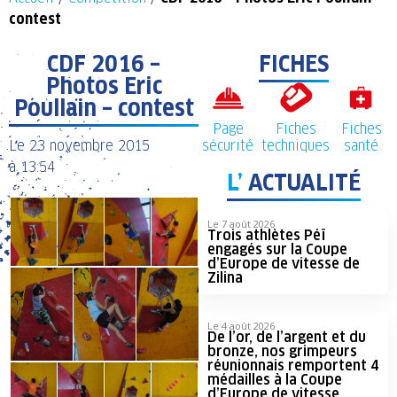
contest
CDF 2016 –
FICHES
Photos Eric
Poullain – contest
Page
Fiches
Fiches
Le
23 novembre 2015
sécurité
techniques
santé
à
13:54
L’
ACTUALITÉ
Le 7 août 2026
Trois athlètes Péï
engagés sur la Coupe
d’Europe de vitesse de
Zilina
Le 4 août 2026
De l’or, de l’argent et du
bronze, nos grimpeurs
réunionnais remportent 4
médailles à la Coupe
d’Europe de vitesse