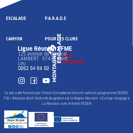
ESCALADE
P.A.R.A.D.E
CANYON
POUR LES CLUBS
Ligue Réunion FFME
125 avenue du Général
LAMBERT 97436 Saint
Leu
0262 34 91 02
0692 64 64 10
Ce site a été financé par l’Union Européenne dans le cadre du programme FEDER-
FSE+ Réunion dont l’Autorité de gestion est la Région Réunion. L’Europe s’engage à
La Réunion avec le fonds FEDER