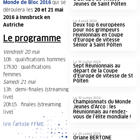
Monde de Bloc 2016
qui se
Jeunes de Saint Pölten
déroulera les
20 et 21 mai
2016 à Innsbruck en
Le 4 août 2026
Autriche
Deux top 6 européens
pour nos grimpeurs
réunionnais en Coupe
Le programme
d’Europe de vitesse
Sénior à Saint Pölten
Vendredi 20 mai
10h : qualifications hommes
Le 30 juillet 2026
Sept Réunionnais au
17h30 : qualifications
départ de la Coupe
femmes
d’Europe de vitesse de St
Pölten
Samedi 21 mai
13h : demi-finales (streaming
live)
Le 30 juillet 2026
Championnats du Monde
20h15 : finales (streaming
Jeunes d’Arco : les
Réunionnais au rendez-
live)
vous de l’élite mondiale !
lire l’article FFME
Le 20 juillet 2026
Oriane BERTONE