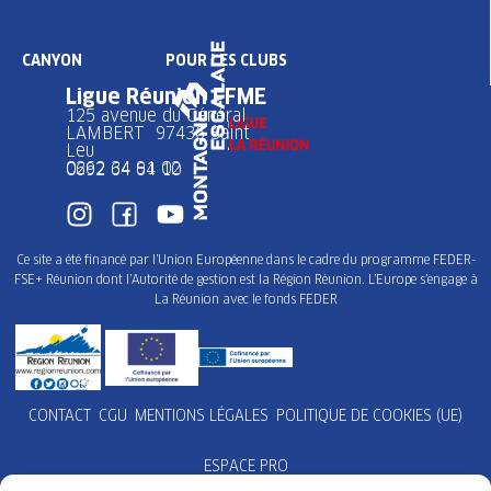
CANYON
POUR LES CLUBS
Ligue Réunion FFME
125 avenue du Général
LAMBERT 97436 Saint
Leu
0262 34 91 02
0692 64 64 10
Ce site a été financé par l’Union Européenne dans le cadre du programme FEDER-
FSE+ Réunion dont l’Autorité de gestion est la Région Réunion. L’Europe s’engage à
La Réunion avec le fonds FEDER
CONTACT
CGU
MENTIONS LÉGALES
POLITIQUE DE COOKIES (UE)
ESPACE PRO