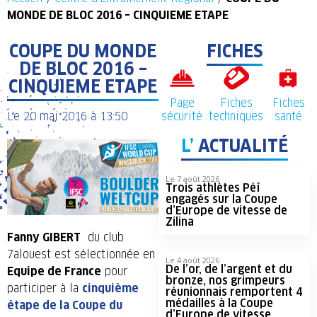
MONDE DE BLOC 2016 – CINQUIEME ETAPE
COUPE DU MONDE
FICHES
DE BLOC 2016 –
CINQUIEME ETAPE
Page
Fiches
Fiches
Le
20 mai 2016
à
13:50
sécurité
techniques
santé
L’
ACTUALITÉ
Le 7 août 2026
Trois athlètes Péï
engagés sur la Coupe
d’Europe de vitesse de
Zilina
Fanny GIBERT
du club
7alouest est sélectionnée en
Le 4 août 2026
De l’or, de l’argent et du
Equipe de France
pour
bronze, nos grimpeurs
participer à la
cinquième
réunionnais remportent 4
médailles à la Coupe
étape de la Coupe du
d’Europe de vitesse