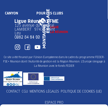
CANYON
POUR LES CLUBS
Ligue Réunion FFME
125 avenue du Général
LAMBERT 97436 Saint
Leu
0262 34 91 02
0692 64 64 10
Ce site a été financé par l’Union Européenne dans le cadre du programme FEDER-
FSE+ Réunion dont l’Autorité de gestion est la Région Réunion. L’Europe s’engage à
La Réunion avec le fonds FEDER
CONTACT
CGU
MENTIONS LÉGALES
POLITIQUE DE COOKIES (UE)
ESPACE PRO