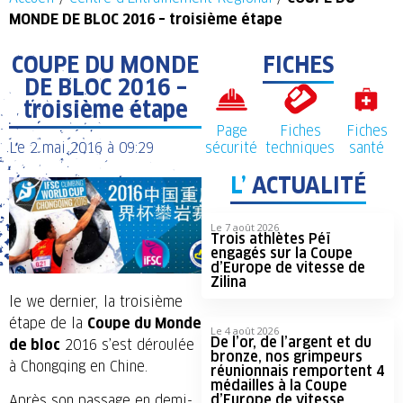
MONDE DE BLOC 2016 – troisième étape
COUPE DU MONDE
FICHES
DE BLOC 2016 –
troisième étape
Page
Fiches
Fiches
Le
2 mai 2016
à
09:29
sécurité
techniques
santé
L’
ACTUALITÉ
Le 7 août 2026
Trois athlètes Péï
engagés sur la Coupe
d’Europe de vitesse de
Zilina
le we dernier, la troisième
étape de la
Coupe du Monde
Le 4 août 2026
De l’or, de l’argent et du
de bloc
2016 s’est déroulée
bronze, nos grimpeurs
à Chongqing en Chine.
réunionnais remportent 4
médailles à la Coupe
d’Europe de vitesse
Après son passage en demi-