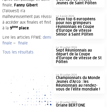
Jeunes de Saint Pölten
finale,
Fanny Gibert
(7alouest) n’a
Le 4 août 2026
malheureusement pas réussi
Deux top 6 européens
à accéder aux finales et finit
pour nos grimpeurs
réunionnais en Coupe
ème
à la
9
place
.
d’Europe de vitesse
Sénior à Saint Pölten
Lire les articles FFME:
demi
finale
—
finale
Le 30 juillet 2026
Sept Réunionnais au
Tous les résultats
départ de la Coupe
d’Europe de vitesse de St
Pölten
Le 30 juillet 2026
Championnats du Monde
Jeunes d’Arco : les
Réunionnais au rendez-
vous de l’élite mondiale !
Le 20 juillet 2026
Oriane BERTONE