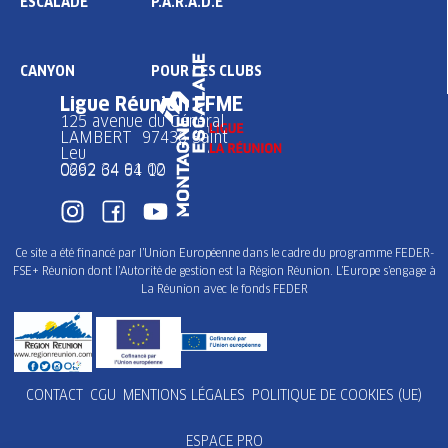
ESCALADE
P.A.R.A.D.E
CANYON
POUR LES CLUBS
Ligue Réunion FFME
125 avenue du Général
LAMBERT 97436 Saint
Leu
0262 34 91 02
0692 64 64 10
Ce site a été financé par l’Union Européenne dans le cadre du programme FEDER-
FSE+ Réunion dont l’Autorité de gestion est la Région Réunion. L’Europe s’engage à
La Réunion avec le fonds FEDER
CONTACT
CGU
MENTIONS LÉGALES
POLITIQUE DE COOKIES (UE)
ESPACE PRO