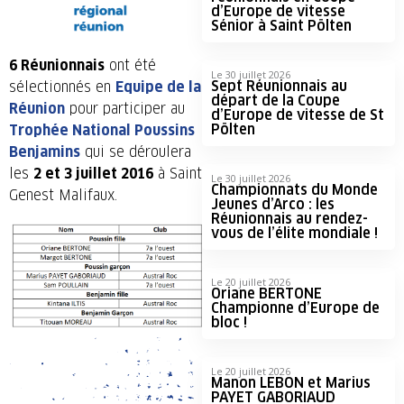
d’Europe de vitesse
Sénior à Saint Pölten
6 Réunionnais
ont été
Le 30 juillet 2026
Sept Réunionnais au
sélectionnés en
Equipe de la
départ de la Coupe
Réunion
pour participer au
d’Europe de vitesse de St
Pölten
Trophée National Poussins
Benjamins
qui se déroulera
les
2 et 3 juillet 2016
à Saint
Le 30 juillet 2026
Championnats du Monde
Genest Malifaux.
Jeunes d’Arco : les
Réunionnais au rendez-
vous de l’élite mondiale !
Le 20 juillet 2026
Oriane BERTONE
Championne d’Europe de
bloc !
Le 20 juillet 2026
Manon LEBON et Marius
PAYET GABORIAUD