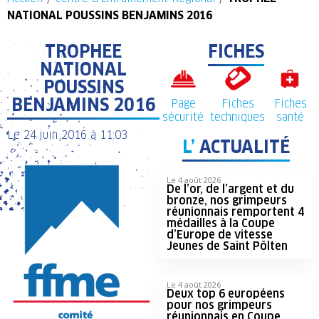
NATIONAL POUSSINS BENJAMINS 2016
TROPHEE
FICHES
NATIONAL
POUSSINS
BENJAMINS 2016
Page
Fiches
Fiches
sécurité
techniques
santé
Le
24 juin 2016
à
11:03
L’
ACTUALITÉ
Le 4 août 2026
De l’or, de l’argent et du
bronze, nos grimpeurs
réunionnais remportent 4
médailles à la Coupe
d’Europe de vitesse
Jeunes de Saint Pölten
Le 4 août 2026
Deux top 6 européens
pour nos grimpeurs
réunionnais en Coupe