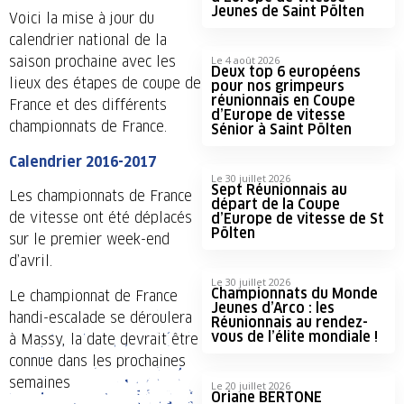
Jeunes de Saint Pölten
Voici la mise à jour du
calendrier national de la
saison prochaine avec les
Le 4 août 2026
Deux top 6 européens
lieux des étapes de coupe de
pour nos grimpeurs
réunionnais en Coupe
France et des différents
d’Europe de vitesse
championnats de France.
Sénior à Saint Pölten
Calendrier 2016-2017
Le 30 juillet 2026
Sept Réunionnais au
Les championnats de France
départ de la Coupe
de vitesse ont été déplacés
d’Europe de vitesse de St
Pölten
sur le premier week-end
d’avril.
Le 30 juillet 2026
Championnats du Monde
Le championnat de France
Jeunes d’Arco : les
handi-escalade se déroulera
Réunionnais au rendez-
vous de l’élite mondiale !
à Massy, la date devrait être
connue dans les prochaines
semaines
Le 20 juillet 2026
Oriane BERTONE