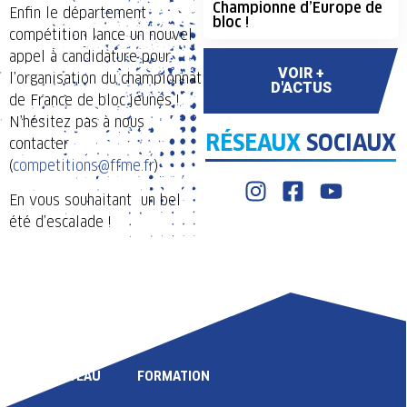
Championne d’Europe de
Enfin le département
bloc !
compétition lance un nouvel
appel à candidature pour
VOIR +
l’organisation du championnat
D'ACTUS
de France de bloc jeunes !
N’hésitez pas à nous
RÉSEAUX
SOCIAUX
contacter
(
competitions@ffme.fr
)
En vous souhaitant un bel
été d’escalade !
LIGUE
COMPÉTITION
HAUT NIVEAU
FORMATION