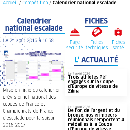
Accueil
/
Compétition
/
Calendrier national escalade
Calendrier
FICHES
national escalade
Le
24 août 2016
à
16:58
Page
Fiches
Fiches
sécurité
techniques
santé
L’
ACTUALITÉ
Le 7 août 2026
Trois athlètes Péï
engagés sur la Coupe
d’Europe de vitesse de
Mise en ligne du calendrier
Zilina
prévisionnel national des
coupes de France et
Le 4 août 2026
De l’or, de l’argent et du
Championnats de France
bronze, nos grimpeurs
d’escalade pour la saison
réunionnais remportent 4
médailles à la Coupe
2016-2017.
d’Europe de vitesse