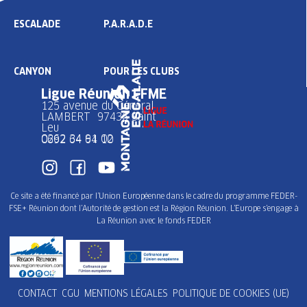
ESCALADE
P.A.R.A.D.E
CANYON
POUR LES CLUBS
Ligue Réunion FFME
125 avenue du Général
LAMBERT 97436 Saint
Leu
0262 34 91 02
0692 64 64 10
Ce site a été financé par l’Union Européenne dans le cadre du programme FEDER-
FSE+ Réunion dont l’Autorité de gestion est la Région Réunion. L’Europe s’engage à
La Réunion avec le fonds FEDER
CONTACT
CGU
MENTIONS LÉGALES
POLITIQUE DE COOKIES (UE)