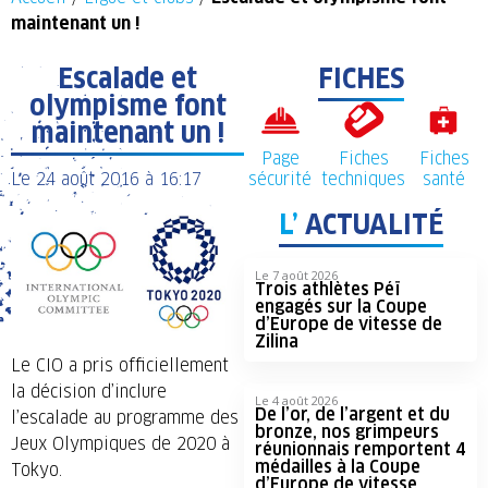
maintenant un !
Escalade et
FICHES
olympisme font
maintenant un !
Page
Fiches
Fiches
Le
24 août 2016
à
16:17
sécurité
techniques
santé
L’
ACTUALITÉ
Le 7 août 2026
Trois athlètes Péï
engagés sur la Coupe
d’Europe de vitesse de
Zilina
Le CIO a pris officiellement
la décision d’inclure
Le 4 août 2026
De l’or, de l’argent et du
l’escalade au programme des
bronze, nos grimpeurs
Jeux Olympiques de 2020 à
réunionnais remportent 4
médailles à la Coupe
Tokyo.
d’Europe de vitesse