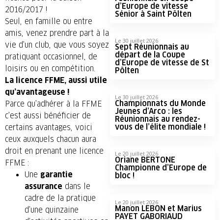
d’Europe de vitesse
2016/2017 !
Sénior à Saint Pölten
Seul, en famille ou entre
amis, venez prendre part à la
Le 30 juillet 2026
vie d’un club, que vous soyez
Sept Réunionnais au
départ de la Coupe
pratiquant occasionnel, de
d’Europe de vitesse de St
loisirs ou en compétition.
Pölten
La licence FFME, aussi utile
qu’avantageuse !
Le 30 juillet 2026
Championnats du Monde
Parce qu’adhérer à la FFME
Jeunes d’Arco : les
c’est aussi bénéficier de
Réunionnais au rendez-
vous de l’élite mondiale !
certains avantages, voici
ceux auxquels chacun aura
droit en prenant une licence
Le 20 juillet 2026
Oriane BERTONE
FFME :
Championne d’Europe de
Une
garantie
bloc !
assurance
dans le
cadre de la pratique
Le 20 juillet 2026
Manon LEBON et Marius
d’une quinzaine
PAYET GABORIAUD