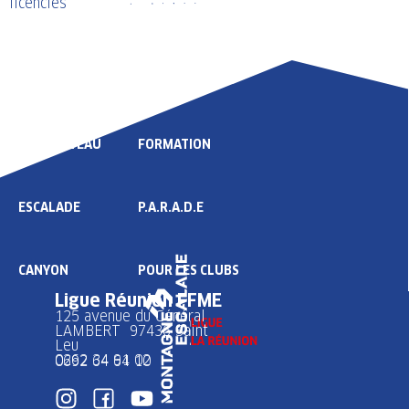
licenciés
LIGUE
COMPÉTITION
HAUT NIVEAU
FORMATION
ESCALADE
P.A.R.A.D.E
CANYON
POUR LES CLUBS
Ligue Réunion FFME
125 avenue du Général
LAMBERT 97436 Saint
Leu
0262 34 91 02
0692 64 64 10