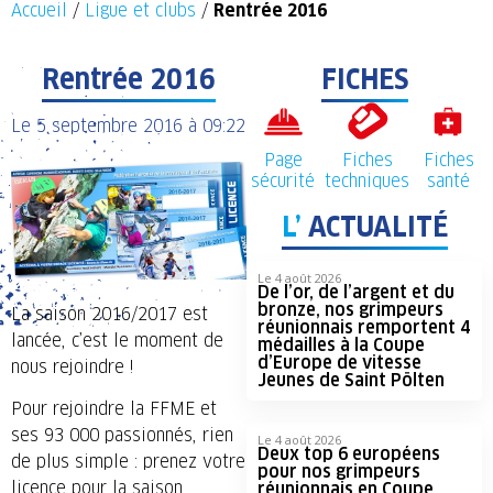
Accueil
/
Ligue et clubs
/
Rentrée 2016
Rentrée 2016
FICHES
Le
5 septembre 2016
à
09:22
Page
Fiches
Fiches
sécurité
techniques
santé
L’
ACTUALITÉ
Le 4 août 2026
De l’or, de l’argent et du
bronze, nos grimpeurs
La saison 2016/2017 est
réunionnais remportent 4
lancée, c’est le moment de
médailles à la Coupe
d’Europe de vitesse
nous rejoindre !
Jeunes de Saint Pölten
Pour rejoindre la FFME et
ses 93 000 passionnés, rien
Le 4 août 2026
Deux top 6 européens
de plus simple : prenez votre
pour nos grimpeurs
licence pour la saison
réunionnais en Coupe