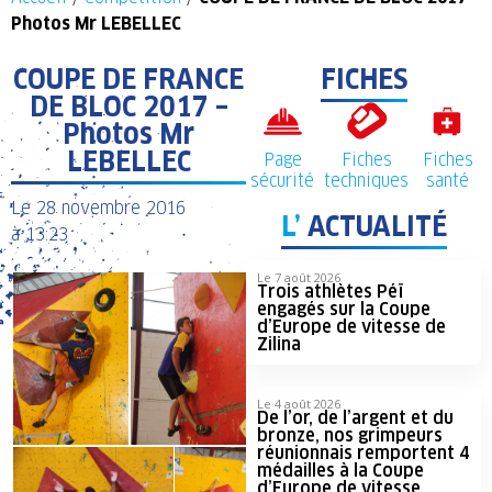
Photos Mr LEBELLEC
COUPE DE FRANCE
FICHES
DE BLOC 2017 –
Photos Mr
LEBELLEC
Page
Fiches
Fiches
sécurité
techniques
santé
Le
28 novembre 2016
L’
ACTUALITÉ
à
13:23
Le 7 août 2026
Trois athlètes Péï
engagés sur la Coupe
d’Europe de vitesse de
Zilina
Le 4 août 2026
De l’or, de l’argent et du
bronze, nos grimpeurs
réunionnais remportent 4
médailles à la Coupe
d’Europe de vitesse