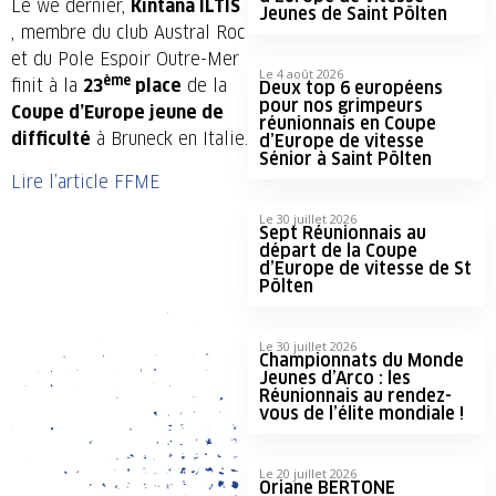
Le we dernier,
Kintana ILTIS
Jeunes de Saint Pölten
, membre du club Austral Roc
et du Pole Espoir Outre-Mer
Le 4 août 2026
ème
finit à la
23
place
de la
Deux top 6 européens
pour nos grimpeurs
Coupe d’Europe jeune de
réunionnais en Coupe
difficulté
à Bruneck en Italie.
d’Europe de vitesse
Sénior à Saint Pölten
Lire l’article FFME
Le 30 juillet 2026
Sept Réunionnais au
départ de la Coupe
d’Europe de vitesse de St
Pölten
Le 30 juillet 2026
Championnats du Monde
Jeunes d’Arco : les
Réunionnais au rendez-
vous de l’élite mondiale !
Le 20 juillet 2026
Oriane BERTONE