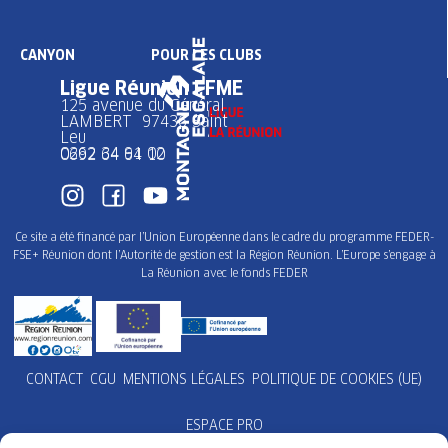
CANYON
POUR LES CLUBS
Ligue Réunion FFME
125 avenue du Général
LAMBERT 97436 Saint
Leu
0262 34 91 02
0692 64 64 10
Ce site a été financé par l’Union Européenne dans le cadre du programme FEDER-
FSE+ Réunion dont l’Autorité de gestion est la Région Réunion. L’Europe s’engage à
La Réunion avec le fonds FEDER
CONTACT
CGU
MENTIONS LÉGALES
POLITIQUE DE COOKIES (UE)
ESPACE PRO