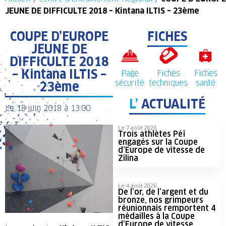
JEUNE DE DIFFICULTE 2018 – Kintana ILTIS – 23ème
COUPE D’EUROPE
FICHES
JEUNE DE
DIFFICULTE 2018
– Kintana ILTIS –
Page
Fiches
Fiches
sécurité
techniques
santé
23ème
L’
ACTUALITÉ
Le
18 juin 2018
à
13:00
Le 7 août 2026
Trois athlètes Péï
engagés sur la Coupe
d’Europe de vitesse de
Zilina
Le 4 août 2026
De l’or, de l’argent et du
bronze, nos grimpeurs
réunionnais remportent 4
médailles à la Coupe
d’Europe de vitesse