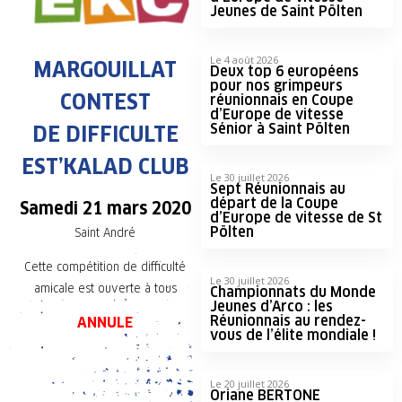
Jeunes de Saint Pölten
Le 4 août 2026
MARGOUILLAT
Deux top 6 européens
pour nos grimpeurs
CONTEST
réunionnais en Coupe
d’Europe de vitesse
Sénior à Saint Pölten
DE DIFFICULTE
EST’KALAD CLUB
Le 30 juillet 2026
Sept Réunionnais au
départ de la Coupe
Samedi 21 mars 2020
d’Europe de vitesse de St
Pölten
Saint André
Cette compétition de difficulté
Le 30 juillet 2026
amicale
est ouverte à tous
Championnats du Monde
Jeunes d’Arco : les
Réunionnais au rendez-
ANNULE
vous de l’élite mondiale !
Le 20 juillet 2026
Oriane BERTONE