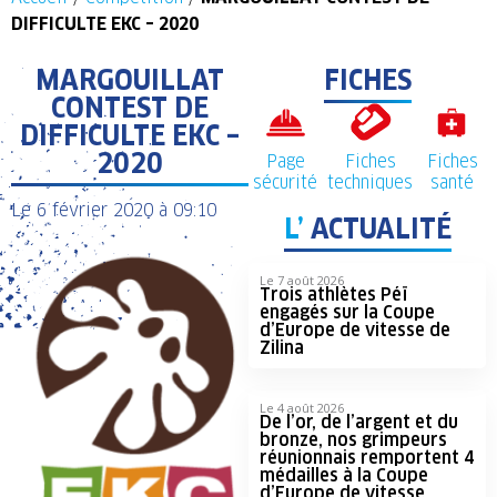
DIFFICULTE EKC – 2020
MARGOUILLAT
FICHES
CONTEST DE
DIFFICULTE EKC –
2020
Page
Fiches
Fiches
sécurité
techniques
santé
Le
6 février 2020
à
09:10
L’
ACTUALITÉ
Le 7 août 2026
Trois athlètes Péï
engagés sur la Coupe
d’Europe de vitesse de
Zilina
Le 4 août 2026
De l’or, de l’argent et du
bronze, nos grimpeurs
réunionnais remportent 4
médailles à la Coupe
d’Europe de vitesse