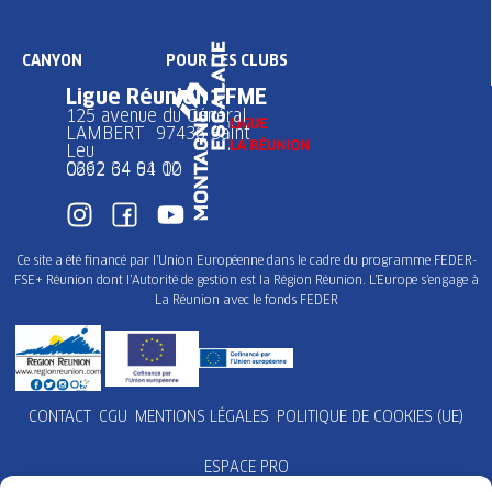
CANYON
POUR LES CLUBS
Ligue Réunion FFME
125 avenue du Général
LAMBERT 97436 Saint
Leu
0262 34 91 02
0692 64 64 10
Ce site a été financé par l’Union Européenne dans le cadre du programme FEDER-
FSE+ Réunion dont l’Autorité de gestion est la Région Réunion. L’Europe s’engage à
La Réunion avec le fonds FEDER
CONTACT
CGU
MENTIONS LÉGALES
POLITIQUE DE COOKIES (UE)
ESPACE PRO