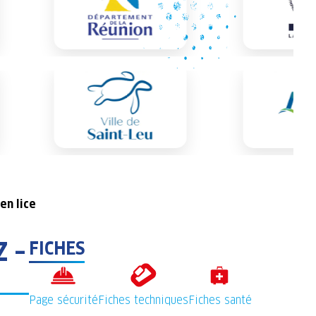
en lice
Z –
FICHES
Page sécurité
Fiches techniques
Fiches santé