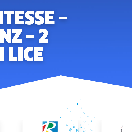
ITESSE –
NZ – 2
 LICE