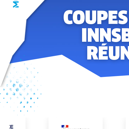
COUPES 
INNSB
RÉUN