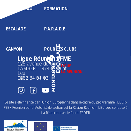
HAUT NIVEAU
FORMATION
ESCALADE
P.A.R.A.D.E
CANYON
POUR LES CLUBS
Ligue Réunion FFME
125 avenue du Général
LAMBERT 97436 Saint
Leu
0262 34 91 02
0692 64 64 10
Ce site a été financé par l’Union Européenne dans le cadre du programme FEDER-
FSE+ Réunion dont l’Autorité de gestion est la Région Réunion. L’Europe s’engage à
La Réunion avec le fonds FEDER