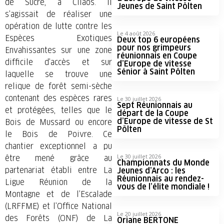
de Sucre, à Cilaos. Il
Jeunes de Saint Pölten
s’agissait de réaliser une
opération de lutte contre les
Le 4 août 2026
Espèces Exotiques
Deux top 6 européens
pour nos grimpeurs
Envahissantes sur une zone
réunionnais en Coupe
difficile d’accès et sur
d’Europe de vitesse
Sénior à Saint Pölten
laquelle se trouve une
relique de forêt semi-sèche
contenant des espèces rares
Le 30 juillet 2026
Sept Réunionnais au
et protégées, telles que le
départ de la Coupe
d’Europe de vitesse de St
Bois de Mussard ou encore
Pölten
le Bois de Poivre. Ce
chantier exceptionnel a pu
Le 30 juillet 2026
être mené grâce au
Championnats du Monde
partenariat établi entre La
Jeunes d’Arco : les
Réunionnais au rendez-
Ligue Réunion de la
vous de l’élite mondiale !
Montagne et de l’Escalade
(LRFFME) et l’Office National
Le 20 juillet 2026
des Forêts (ONF) de La
Oriane BERTONE