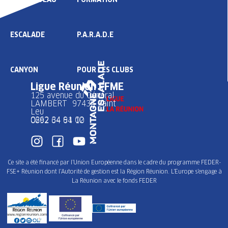
ESCALADE
P.A.R.A.D.E
CANYON
POUR LES CLUBS
Ligue Réunion FFME
125 avenue du Général
LAMBERT 97436 Saint
Leu
0262 34 91 02
0692 64 64 10
Ce site a été financé par l’Union Européenne dans le cadre du programme FEDER-
FSE+ Réunion dont l’Autorité de gestion est la Région Réunion. L’Europe s’engage à
La Réunion avec le fonds FEDER