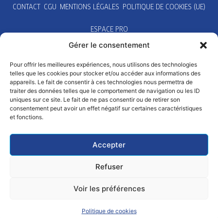
CONTACT
CGU
MENTIONS LÉGALES
POLITIQUE DE COOKIES (UE)
ESPACE PRO
Gérer le consentement
Pour offrir les meilleures expériences, nous utilisons des technologies
telles que les cookies pour stocker et/ou accéder aux informations des
appareils. Le fait de consentir à ces technologies nous permettra de
traiter des données telles que le comportement de navigation ou les ID
uniques sur ce site. Le fait de ne pas consentir ou de retirer son
consentement peut avoir un effet négatif sur certaines caractéristiques
et fonctions.
Accepter
Refuser
Voir les préférences
Politique de cookies
SE LICENCIER
PRATIQUER
ALERTER