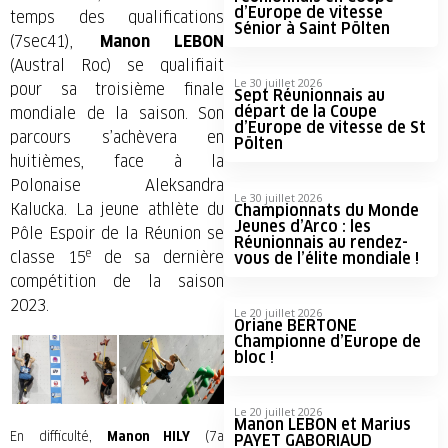
d’Europe de vitesse
temps des qualifications
Sénior à Saint Pölten
(7sec41),
Manon LEBON
(Austral Roc) se qualifiait
Le 30 juillet 2026
pour sa troisième finale
Sept Réunionnais au
départ de la Coupe
mondiale de la saison. Son
d’Europe de vitesse de St
parcours s’achèvera en
Pölten
huitièmes, face à la
Polonaise Aleksandra
Le 30 juillet 2026
Kalucka. La jeune athlète du
Championnats du Monde
Jeunes d’Arco : les
Pôle Espoir de la Réunion se
Réunionnais au rendez-
e
classe 15
de sa dernière
vous de l’élite mondiale !
compétition de la saison
2023.
Le 20 juillet 2026
Oriane BERTONE
Championne d’Europe de
bloc !
Le 20 juillet 2026
Manon LEBON et Marius
En difficulté,
Manon HILY
(7a
PAYET GABORIAUD