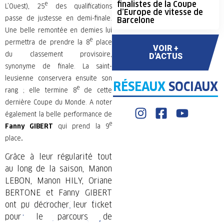
finalistes de la Coupe
e
L’Ouest), 25
des qualifications
d’Europe de vitesse de
passe de justesse en demi-finale.
Barcelone
Une belle remontée en demies lui
e
permettra de prendre la 8
place
VOIR +
du classement provisoire,
D'ACTUS
synonyme de finale. La saint-
leusienne conservera ensuite son
RÉSEAUX
SOCIAUX
e
rang ; elle termine 8
de cette
dernière Coupe du Monde. A noter
également la belle performance de
e
Fanny GIBERT
qui prend la 9
place
.
Grâce à leur régularité tout
au long de la saison, Manon
LEBON, Manon HILY, Oriane
BERTONE et Fanny GIBERT
ont pu décrocher leur ticket
pour le parcours de