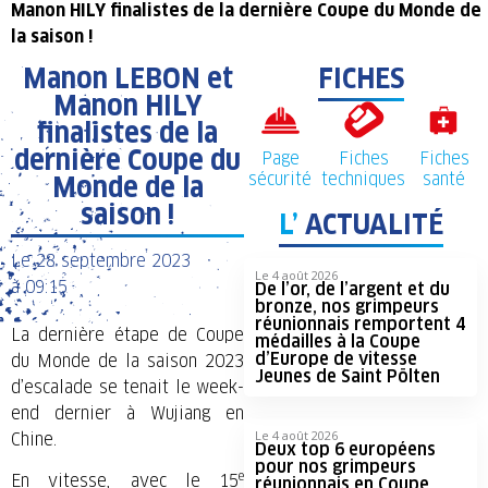
Manon HILY finalistes de la dernière Coupe du Monde de
la saison !
Manon LEBON et
FICHES
Manon HILY
finalistes de la
dernière Coupe du
Page
Fiches
Fiches
sécurité
techniques
santé
Monde de la
saison !
L’
ACTUALITÉ
Le
28 septembre 2023
Le 4 août 2026
à
09:15
De l’or, de l’argent et du
bronze, nos grimpeurs
réunionnais remportent 4
La dernière étape de Coupe
médailles à la Coupe
d’Europe de vitesse
du Monde de la saison 2023
Jeunes de Saint Pölten
d’escalade se tenait le week-
end dernier à Wujiang en
Le 4 août 2026
Chine.
Deux top 6 européens
pour nos grimpeurs
e
En vitesse, avec le 15
réunionnais en Coupe