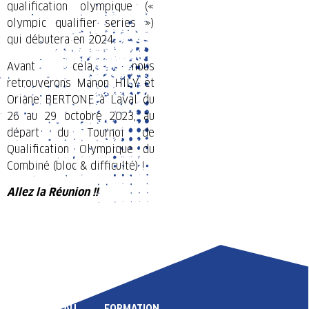
qualification olympique («
olympic qualifier series »)
qui débutera en 2024.
Avant cela, nous
retrouverons Manon HILY et
Oriane BERTONE à Laval du
26 au 29 octobre 2023, au
départ du Tournoi de
Qualification Olympique du
Combiné (bloc & difficulté) !
Allez la Réunion !!
LIGUE
COMPÉTITION
HAUT NIVEAU
FORMATION