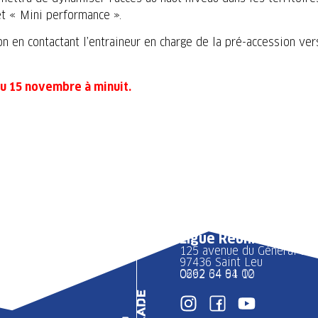
t « Mini performance ».
n en contactant l’entraineur en charge de la pré-accession ver
au 15 novembre à minuit.
Ligue Réunion FFME
125 avenue du Général 
97436 Saint Leu
0262 34 91 02
0692 64 64 10