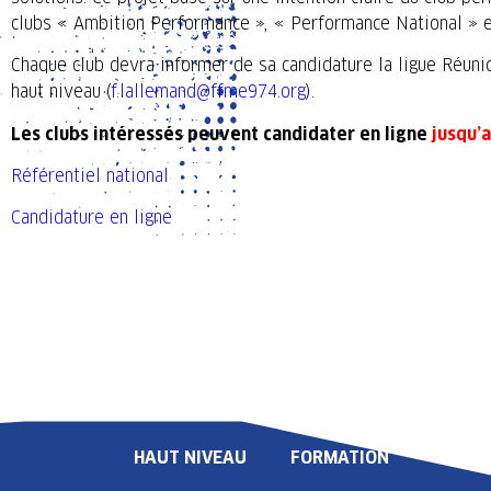
clubs « Ambition Performance », « Performance National » e
Chaque club devra informer de sa candidature la ligue Réunio
haut niveau (
f.lallemand@ffme974.org
).
Les clubs intéressés peuvent candidater en ligne
jusqu’
Référentiel national
Candidature en ligne
LIGUE
COMPÉTITION
HAUT NIVEAU
FORMATION