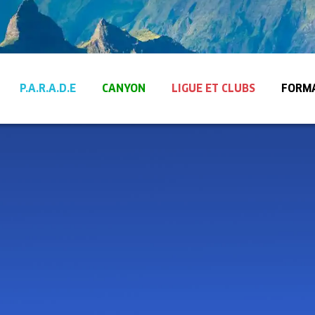
P.A.R.A.D.E
CANYON
LIGUE ET CLUBS
FORM