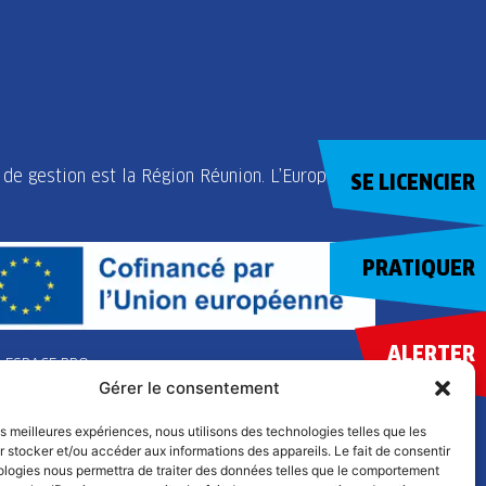
de gestion est la Région Réunion. L’Europe
SE LICENCIER
PRATIQUER
ALERTER
ESPACE PRO
Gérer le consentement
les meilleures expériences, nous utilisons des technologies telles que les
 stocker et/ou accéder aux informations des appareils. Le fait de consentir
ologies nous permettra de traiter des données telles que le comportement