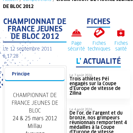
DE BLOC 2012
CHAMPIONNAT DE
FICHES
FRANCE JEUNES
DE BLOC 2012
Page
Fiches
Fiches
Le
12 septembre 2011
sécurité
techniques
santé
à
17:28
L’
ACTUALITÉ
Principe
Le 7 août 2026
Trois athlètes Péï
engagés sur la Coupe
d’Europe de vitesse de
Zilina
CHAMPIONNAT DE
FRANCE JEUNES DE
Le 4 août 2026
BLOC
De l’or, de l’argent et du
bronze, nos grimpeurs
24 & 25 mars 2012
réunionnais remportent 4
Millau
médailles à la Coupe
d’Europe de vitesse