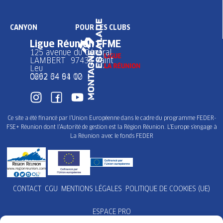
CANYON
POUR LES CLUBS
Ligue Réunion FFME
125 avenue du Général
LAMBERT 97436 Saint
Leu
0262 34 91 02
0692 64 64 10
Ce site a été financé par l’Union Européenne dans le cadre du programme FEDER-
FSE+ Réunion dont l’Autorité de gestion est la Région Réunion. L’Europe s’engage à
La Réunion avec le fonds FEDER
CONTACT
CGU
MENTIONS LÉGALES
POLITIQUE DE COOKIES (UE)
ESPACE PRO