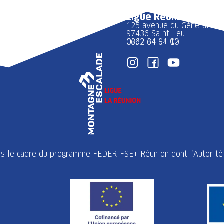
Ligue Réunion FFME
125 avenue du Général 
97436 Saint Leu
0262 34 91 02
0692 64 64 10
ans le cadre du programme FEDER-FSE+ Réunion dont l’Autorité 