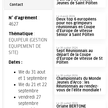
Jeunes de Saint Pölten
Contact
Le 4 août 2026
N° d’agrément
:
Deux top 6 européens
pour nos grimpeurs
4627
réunionnais en Coupe
d’Europe de vitesse
Thématique
:
Sénior à Saint Pölten
EQUIPEUR (GESTION
EQUIPEMENT DE
Le 30 juillet 2026
Sept Réunionnais au
SITE)
départ de la Coupe
d’Europe de vitesse de St
Dates :
Pölten
We du 31 aout
Le 30 juillet 2026
et 1 septembre
Championnats du Monde
Jeunes d’Arco : les
We du 21 et 22
Réunionnais au rendez-
vous de l’élite mondiale !
septembre
vendredi 27
septembre
Le 20 juillet 2026
Oriane BERTONE