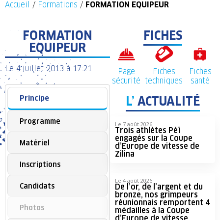
Accueil
/
Formations
/
FORMATION EQUIPEUR
FORMATION
FICHES
EQUIPEUR
Le
4 juillet 2013
à
17:21
Page
Fiches
Fiches
sécurité
techniques
santé
Principe
L’
ACTUALITÉ
Programme
Le 7 août 2026
Trois athlètes Péï
engagés sur la Coupe
Matériel
d’Europe de vitesse de
Zilina
Inscriptions
Le 4 août 2026
Candidats
De l’or, de l’argent et du
bronze, nos grimpeurs
réunionnais remportent 4
Photos
médailles à la Coupe
d’Europe de vitesse