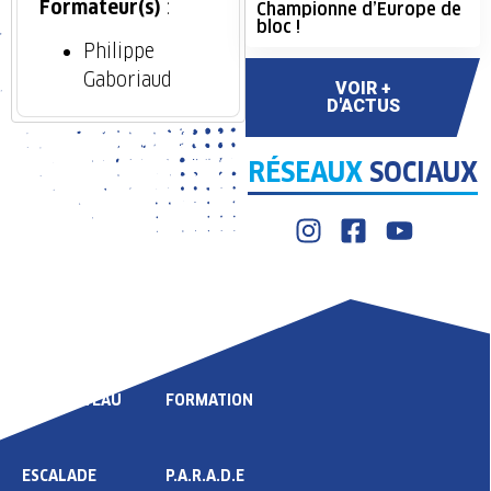
Formateur(s)
:
Championne d’Europe de
bloc !
Philippe
Gaboriaud
VOIR +
D'ACTUS
RÉSEAUX
SOCIAUX
LIGUE
COMPÉTITION
HAUT NIVEAU
FORMATION
ESCALADE
P.A.R.A.D.E