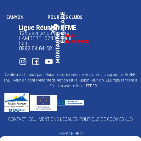
CANYON
POUR LES CLUBS
Ligue Réunion FFME
125 avenue du Général
LAMBERT 97436 Saint
Leu
0262 34 91 02
0692 64 64 10
Ce site a été financé par l’Union Européenne dans le cadre du programme FEDER-
FSE+ Réunion dont l’Autorité de gestion est la Région Réunion. L’Europe s’engage à
La Réunion avec le fonds FEDER
CONTACT
CGU
MENTIONS LÉGALES
POLITIQUE DE COOKIES (UE)
ESPACE PRO