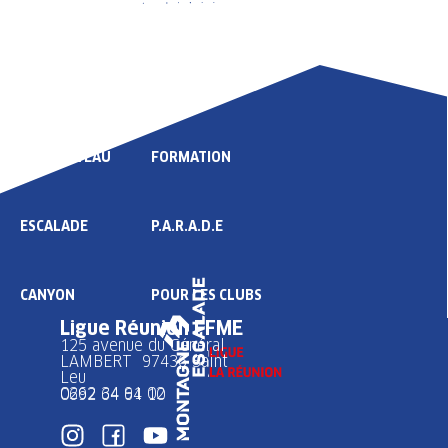
LIGUE
COMPÉTITION
HAUT NIVEAU
FORMATION
ESCALADE
P.A.R.A.D.E
CANYON
POUR LES CLUBS
Ligue Réunion FFME
125 avenue du Général
LAMBERT 97436 Saint
Leu
0262 34 91 02
0692 64 64 10