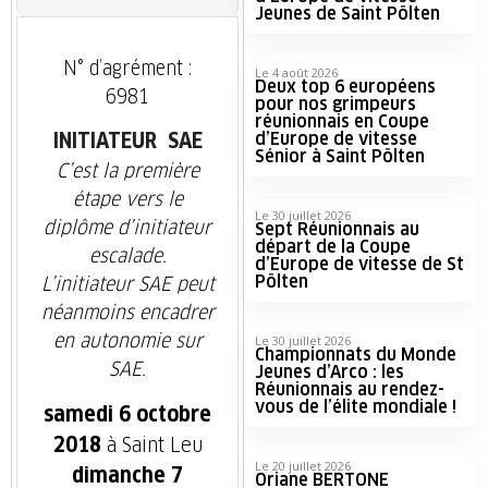
Jeunes de Saint Pölten
N° d’agrément :
Le 4 août 2026
Deux top 6 européens
6981
pour nos grimpeurs
réunionnais en Coupe
d’Europe de vitesse
INITIATEUR SAE
Sénior à Saint Pölten
C’est la première
étape vers le
Le 30 juillet 2026
diplôme d’initiateur
Sept Réunionnais au
départ de la Coupe
escalade.
d’Europe de vitesse de St
Pölten
L’initiateur SAE peut
néanmoins encadrer
en autonomie sur
Le 30 juillet 2026
Championnats du Monde
SAE.
Jeunes d’Arco : les
Réunionnais au rendez-
vous de l’élite mondiale !
samedi 6 octobre
2018
à Saint Leu
Le 20 juillet 2026
dimanche 7
Oriane BERTONE