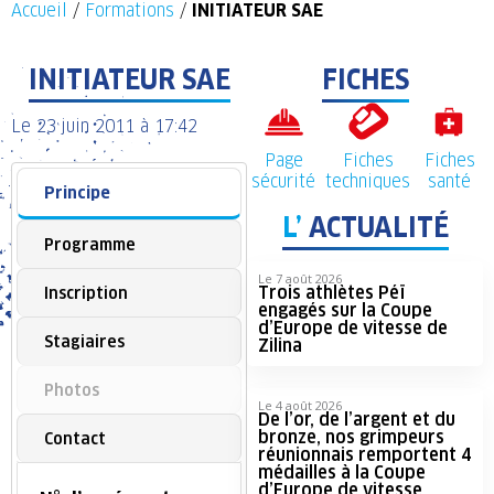
Accueil
/
Formations
/
INITIATEUR SAE
INITIATEUR SAE
FICHES
Le
23 juin 2011
à
17:42
Page
Fiches
Fiches
sécurité
techniques
santé
Principe
L’
ACTUALITÉ
Programme
Le 7 août 2026
Trois athlètes Péï
Inscription
engagés sur la Coupe
d’Europe de vitesse de
Stagiaires
Zilina
Photos
Le 4 août 2026
De l’or, de l’argent et du
bronze, nos grimpeurs
Contact
réunionnais remportent 4
médailles à la Coupe
d’Europe de vitesse