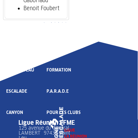
Gaboriaud
Benoit Foubert
LIGUE
COMPÉTITION
HAUT NIVEAU
FORMATION
ESCALADE
P.A.R.A.D.E
CANYON
POUR LES CLUBS
Ligue Réunion FFME
125 avenue du Général
LAMBERT 97436 Saint
Leu