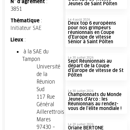
N° d’agrément
:
Jeunes de Saint Pölten
3851
Le 4 août 2026
Thématique
:
Deux top 6 européens
pour nos grimpeurs
Initiateur SAE
réunionnais en Coupe
d’Europe de vitesse
Lieux
:
Sénior à Saint Pölten
à la SAE du
Le 30 juillet 2026
Tampon
Sept Réunionnais au
départ de la Coupe
Université
d’Europe de vitesse de St
de la
Pölten
Réunion
Sud
Le 30 juillet 2026
Championnats du Monde
117 Rue
Jeunes d’Arco : les
Réunionnais au rendez-
Général
vous de l’élite mondiale !
Aillerettrois
Mares
Le 20 juillet 2026
97430 –
Oriane BERTONE